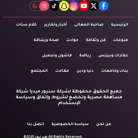
tiktok
snapchat
instagram
youtube
twitter
facebook
الرئيسية
صاحبة المعالى
أخبار وتقارير
كلام ستات
منوعات
فن وثقافة
حوادث
صحة ورشاقة
عقارات وبيزنس
رياضة
فاشون وتجميل
بنات وجامعات
دنيا ودين
مقالات
المجتمع
جميع الحقوق محفوظة لشركة سنيور ميديا شركة
مساهمة مصرية وتخضع لشروط وإتفاق وسياسة
الإستخدام
من نحن
سياسة الخصوصية
اتصل بنا
©2025 هير نيوز All Rights Reserved.