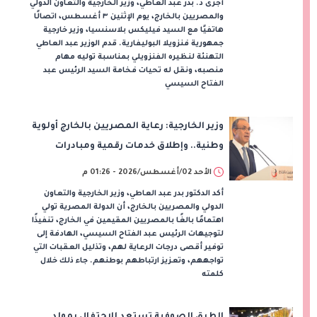
أجرى د. بدر عبد العاطي، وزير الخارجية والتعاون الدولي
والمصريين بالخارج، يوم الإثنين ٣ أغسطس، اتصالًا
هاتفيًا مع السيد فيليكس بلاسنسيا، وزير خارجية
جمهورية فنزويلا البوليفارية. قدم الوزير عبد العاطي
التهنئة لنظيره الفنزويلي بمناسبة توليه مهام
منصبه، ونقل له تحيات فخامة السيد الرئيس عبد
الفتاح السيسي
وزير الخارجية: رعاية المصريين بالخارج أولوية
وطنية.. وإطلاق خدمات رقمية ومبادرات
جديدة لتعزيز ارتباطهم بالوطن
الأحد 02/أغسطس/2026 - 01:26 م
أكد الدكتور بدر عبد العاطي، وزير الخارجية والتعاون
الدولي والمصريين بالخارج، أن الدولة المصرية تولي
اهتمامًا بالغًا بالمصريين المقيمين في الخارج، تنفيذًا
لتوجيهات الرئيس عبد الفتاح السيسي، الهادفة إلى
توفير أقصى درجات الرعاية لهم، وتذليل العقبات التي
تواجههم، وتعزيز ارتباطهم بوطنهم. جاء ذلك خلال
كلمته
الطرق الصوفية تستعد للاحتفال بمولد