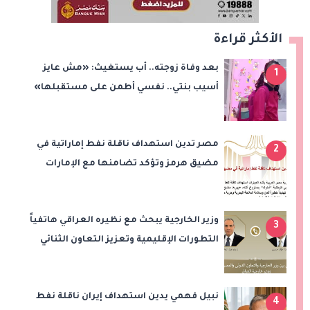
الأكثر قراءة
بعد وفاة زوجته.. أب يستغيث: «مش عايز
1
أسيب بنتي.. نفسي أطمن على مستقبلها»
مصر تدين استهداف ناقلة نفط إماراتية في
2
مضيق هرمز وتؤكد تضامنها مع الإمارات
وزير الخارجية يبحث مع نظيره العراقي هاتفياً
3
التطورات الإقليمية وتعزيز التعاون الثنائي
نبيل فهمي يدين استهداف إيران ناقلة نفط
4