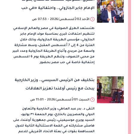
الإمام جابر الجازولي.. واحتفالية «في حب
مصر» 6 أغسطس
الأحد 02/أغسطس/2026 - 07:53 ص
طتستعد الطرق الصوفية في مصر والعالم الإسلامي
لتنظيم احتفالات كبرى بمناسبة مولد الإمام جابر
الجازولي، مؤسس الطريقة الجازولية، وذلك خلال
الفترة من 4 إلى 7 أغسطس المقبل، وسط مشاركة
واسعة من مريدي وأتباع الطريقة الجازولية وعدد كبير
من محبي التصوف، وتنظم الطريقة يوم 6 اغسطس
إحتفالية خاصة في حب مصر بحضور
بتكليف من الرئيس السيسي.. وزير الخارجية
يبحث مع رئيس أوغندا تعزيز العلاقات
الثنائية والأمن الإقليمي
السبت 01/أغسطس/2026 - 11:01 ص
التقى د. بدر عبد العاطي، وزير الخارجية والتعاون
الدولي والمصريين بالخارج، يوم الجمعة ٣١ يوليو،
السيد يويري موسيفيني، رئيس جمهورية أوغندا، على
هامش مشاركته في القمة الاستثنائية الثانية للدول
المساهمة بقوات في بعثة الاتحاد الأفريقي للدعم