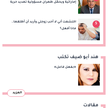
إماراتية ويحمّل طهران مسؤولية تهديد حرية
الملاحة بمضيق هرمز
اكتشفت أني لا أحب زوجتي وأريد أن أطلقها..
5
ماذا أفعل؟
هند أبو ضيف تكتب
«بفعل فاعل»
المزيد
مقالات