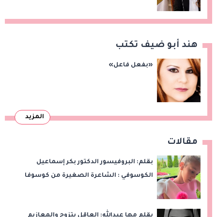
من رمضان وحدائق العاشر من رمضان
هند أبو ضيف تكتب
«بفعل فاعل»
المزيد
مقالات
بقلم: البروفيسور الدكتور بكر إسماعيل
الكوسوفي : الشاعرة الصغيرة من كوسوفا
بقلم مها عبدالله: العاقل يتزوج والمعازيم