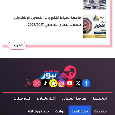
جامعة دمياط تفتح باب التحويل الإلكتروني
للطلاب للعام الجامعي 2026/2027
المزيد
tiktok
snapchat
instagram
youtube
twitter
facebook
الرئيسية
صاحبة المعالى
أخبار وتقارير
كلام ستات
منوعات
فن وثقافة
حوادث
صحة ورشاقة