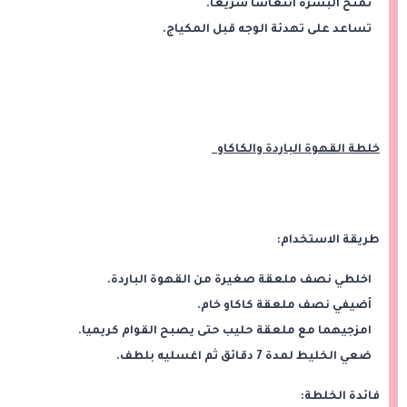
تمنح البشرة انتعاشاً سريعاً.
تساعد على تهدئة الوجه قبل المكياج.
خلطة القهوة الباردة والكاكاو
طريقة الاستخدام:
اخلطي نصف ملعقة صغيرة من القهوة الباردة.
أضيفي نصف ملعقة كاكاو خام.
امزجيهما مع ملعقة حليب حتى يصبح القوام كريميا.
ضعي الخليط لمدة 7 دقائق ثم اغسليه بلطف.
فائدة الخلطة: