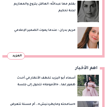
بقلم مها عبدالله: العاقل يتزوج والمعازيم
لجنة تحكيم
مريم بدران : عندما يموت الضمير الإعلامي
المزيد
اهم الأخبار
أسماء أبو اليزيد تخطف الأنظار في أحدث
ظهور لها.. «الأمومة» تتحول إلى جلسة
تصوير بالوردي والزهور
«سامحته ومايطردنيش».. أم مسنة تتعرض