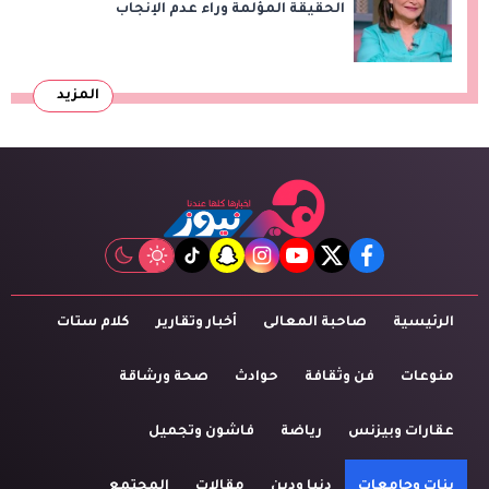
الحقيقة المؤلمة وراء عدم الإنجاب
المزيد
tiktok
snapchat
instagram
youtube
twitter
facebook
الرئيسية
صاحبة المعالى
أخبار وتقارير
كلام ستات
منوعات
فن وثقافة
حوادث
صحة ورشاقة
عقارات وبيزنس
رياضة
فاشون وتجميل
بنات وجامعات
دنيا ودين
مقالات
المجتمع