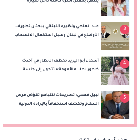
ينتهي بمقتل أسرة كاملة داخل سيارة
عبد العاطي ونظيره اللبناني يبحثان تطورات
3
الأوضاع في لبنان وسبل استكمال الانسحاب
الإسرائيلي
أسماء أبو اليزيد تخطف الأنظار في أحدث
4
ظهور لها.. «الأمومة» تتحول إلى جلسة
تصوير بالوردي والزهور
نبيل فهمي: تصريحات نتنياهو تقوّض فرص
5
السلام وتكشف استخفافاً بالإرادة الدولية