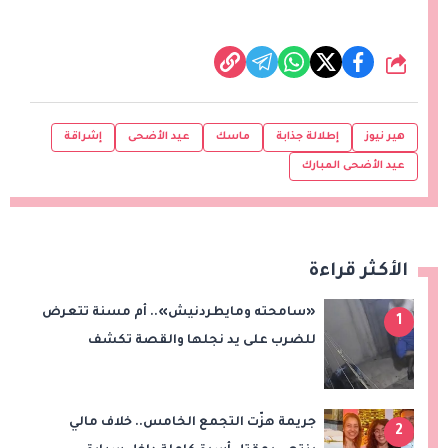
شارك
هير نيوز
إطلالة جذابة
ماسك
عيد الأضحى
إشراقة
عيد الأضحى المبارك
الأكثر قراءة
«سامحته ومايطردنيش».. أم مسنة تتعرض
1
للضرب على يد نجلها والقصة تكشف
مفاجأة
جريمة هزّت التجمع الخامس.. خلاف مالي
2