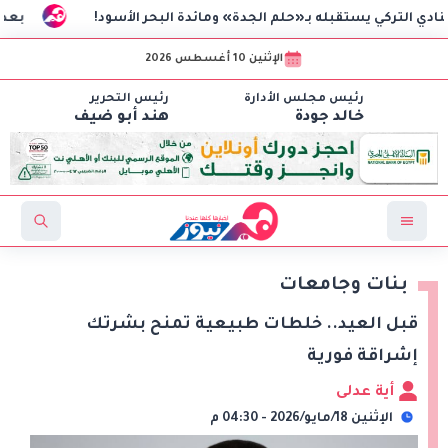
قبله بـ«حلم الجدة» ومائدة البحر الأسود!
بعد 40 عامًا زواج.. تيسير فهمي تكشف الحقيقة المؤلمة وراء عدم الإنجاب
الإثنين 10 أغسطس 2026
رئيس مجلس الأدارة
رئيس التحرير
خالد جودة
هند أبو ضيف
بنات وجامعات
قبل العيد.. خلطات طبيعية تمنح بشرتك
إشراقة فورية
أية عدلى
الإثنين 18/مايو/2026 - 04:30 م