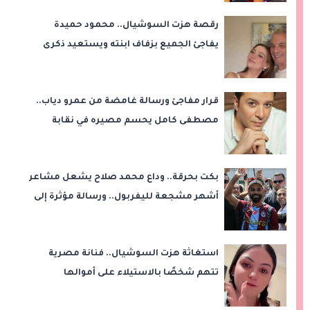
رقصة هزت السوشيال.. محمود حميدة
يفاجئ الجميع بزفاف ابنته ويستعيد ذكرى
من «حرب الفراولة»
قرار مفاجئ ورسالة غامضة من عمرو دياب..
مصطفى كامل يحسم مصيره في نقابة
الموسيقيين
بكت بحرقة.. وداع محمد صلاح يشعل مشاعر
أشهر مشجعة لليفربول.. ورسالة مؤثرة إلى
ناديه الجديد
استغاثة هزت السوشيال.. فنانة مصرية
تتهم شخصًا بالاستيلاء على أموالها
وتكشف مفاجأة