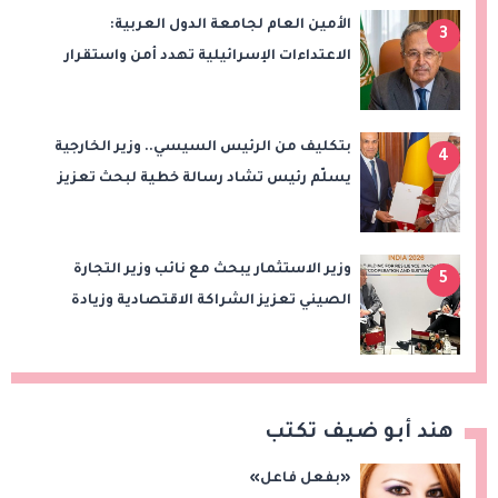
الأمين العام لجامعة الدول العربية:
3
الاعتداءات الإسرائيلية تهدد أمن واستقرار
المنطقة
بتكليف من الرئيس السيسي.. وزير الخارجية
4
يسلّم رئيس تشاد رسالة خطية لبحث تعزيز
الشراكة الاستراتيجية بين البلدين
وزير الاستثمار يبحث مع نائب وزير التجارة
5
الصيني تعزيز الشراكة الاقتصادية وزيادة
الصادرات المصرية على هامش اجتماعات
«بريكس»
هند أبو ضيف تكتب
«بفعل فاعل»