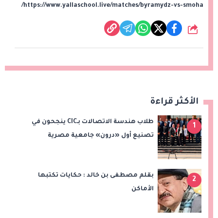
https://www.yallaschool.live/matches/byramydz-vs-smoha/
شارك
الأكثر قراءة
طلاب هندسة الاتصالات بـCIC ينجحون في
1
تصنيع أول «درون» جامعية مصرية
بالتعاون مع وزارة الدفاع وتوظيف تقنيات 6G
بقلم مصطفى بن خالد : حكايات تكتبها
2
الأماكن