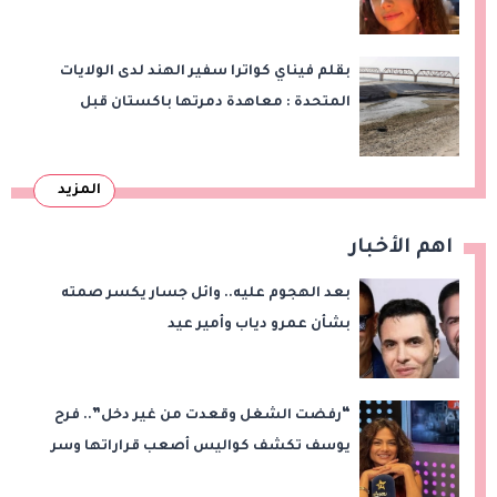
بقلم فيناي كواترا سفير الهند لدى الولايات
المتحدة : معاهدة دمرتها باكستان قبل
وقت طويل من تعليق الهند العمل بها
المزيد
اهم الأخبار
بعد الهجوم عليه.. وائل جسار يكسر صمته
بشأن عمرو دياب وأمير عيد
“رفضت الشغل وقعدت من غير دخل”.. فرح
يوسف تكشف كواليس أصعب قراراتها وسر
اختفائها