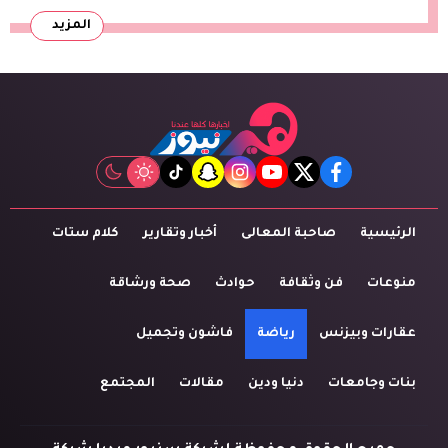
المزيد
tiktok
snapchat
instagram
youtube
twitter
facebook
الرئيسية
صاحبة المعالى
أخبار وتقارير
كلام ستات
منوعات
فن وثقافة
حوادث
صحة ورشاقة
عقارات وبيزنس
رياضة
فاشون وتجميل
بنات وجامعات
دنيا ودين
مقالات
المجتمع