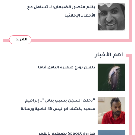
بقلم منصور الضبعان: لا تساهل مع
الأخطاء الإملائية
المزيد
اهم الأخبار
دلفين يودع صغيره النافق أياما
“دخلت السجن بسبب بناتي”.. إبراهيم
سعيد يكشف كواليس 45 قضية ورسالة
مؤثرة لابنتيه
صاروخ SpaceX يصطدم بالقمر