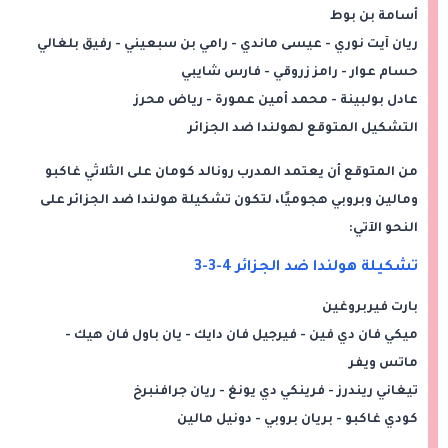
أسامة بن بوط
ريان آيت نوري - عيسى ماندي - رامي بن سبعيني - رفيق بلغالي
حسام عوار - رامز زروقي - فارس شايبي
عادل بولبينة - محمد أمين عمورة - رياض محرز
التشكيل المتوقع لهولندا ضد الجزائر
من المتوقع أن يعتمد المدرب رونالد كومان على الثلاثي غاكبو
ومالين وبروبي هجوميًا، لتكون تشكيلة هولندا ضد الجزائر على
النحو الآتي:
تشكيلة هولندا ضد الجزائر 4-3-3
بارت فيربروغين
ميكي فان دي فين - فيرجيل فان دايك - يان باول فان هيك -
ماتس ويفر
تيغاني ريندرز - فرينكي دي يونغ - ريان جرافنبرخ
كودي غاكبو - بريان بروبي - دونيل مالين