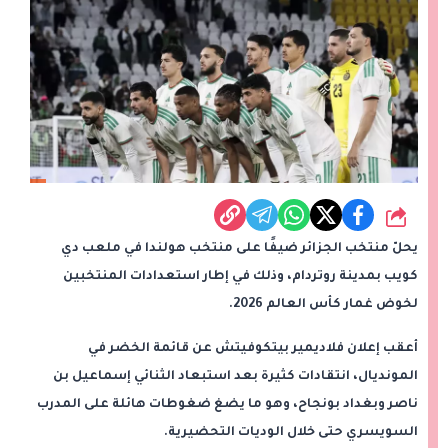
شارك
يحلّ منتخب الجزائر ضيفًا على منتخب هولندا في ملعب دي
كويب بمدينة روتردام، وذلك في إطار استعدادات المنتخبين
لخوض غمار كأس العالم 2026.
أعقب إعلان فلاديمير بيتكوفيتش عن قائمة الخضر في
المونديال، انتقادات كثيرة بعد استبعاد الثنائي إسماعيل بن
ناصر وبغداد بونجاح، وهو ما يضغ ضغوطات هائلة على المدرب
السويسري حتى خلال الوديات التحضيرية.