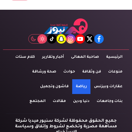
tiktok
snapchat
instagram
youtube
twitter
facebook
الرئيسية
صاحبة المعالى
أخبار وتقارير
كلام ستات
منوعات
فن وثقافة
حوادث
صحة ورشاقة
عقارات وبيزنس
رياضة
فاشون وتجميل
بنات وجامعات
دنيا ودين
مقالات
المجتمع
جميع الحقوق محفوظة لشركة سنيور ميديا شركة
مساهمة مصرية وتخضع لشروط وإتفاق وسياسة