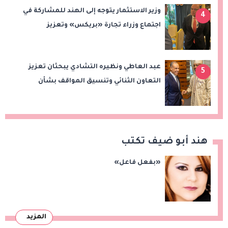
وزير الاستثمار يتوجه إلى الهند للمشاركة في
4
اجتماع وزراء تجارة «بريكس» وتعزيز
التعاون التجاري والاستثماري
عبد العاطي ونظيره التشادي يبحثان تعزيز
5
التعاون الثنائي وتنسيق المواقف بشأن
قضايا الإقليم
هند أبو ضيف تكتب
«بفعل فاعل»
المزيد