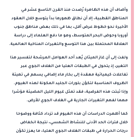
وأضاف أن هذه الظاهرة رُصدت منذ القرن التاسع عشر في
المناطق القطبية، إلا أن نطاق ظهورها بدأ يتوسع خلال العقود
الأخيرة نحو خطوط عرض أقل، بما في ذلك بعض مناطق جنوب
أوروبا وحوض البحر المتوسط، وهو ما دفع العلماء إلى دراسة
العلاقة المحتملة بين هذا التوسع والتغيرات المناخية العالمية.
ولفت إلى أن غاز الميثان يُعد أحد العوامل المرشحة لتفسير هذا
التغير، إذ يتحول في الطبقات العليا من الغلاف الجوي عبر
تفاعلات كيميائية معقدة إلى بخار ماء إضافي يسهم في تهيئة
الظروف المناسبة لتكوّن بلورات الجليد المكونة لهذه الغيوم.
وإذا ثبتت هذه الفرضية، فقد تمثل غيوم الليل المضيئة مؤشرا
مهما لفهم التغيرات الجارية في الغلاف الجوي للأرض.
كما أظهرت الدراسات أن هذه الغيوم قد تزداد كثافة ووضوحا
خلال فترات الحد الأدنى للنشاط الشمسي، نتيجة انخفاض
درجات الحرارة في طبقات الغلاف الجوي العليا، ما يعزز تكوّن