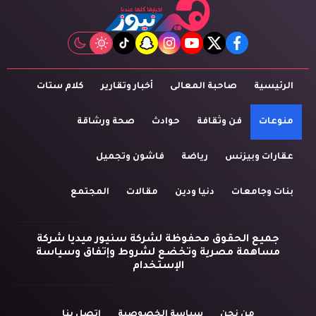
tiktok
snapchat
instagram
youtube
twitter
facebook
الرئيسية
صاحبة المعالى
أخبار وتقارير
كلام ستات
منوعات
فن وثقافة
حوادث
صحة ورشاقة
عقارات وبيزنس
رياضة
فاشون وتجميل
بنات وجامعات
دنيا ودين
مقالات
المجتمع
جميع الحقوق محفوظة لشركة سنيور ميديا شركة
مساهمة مصرية وتخضع لشروط وإتفاق وسياسة
الإستخدام
من نحن
سياسة الخصوصية
اتصل بنا