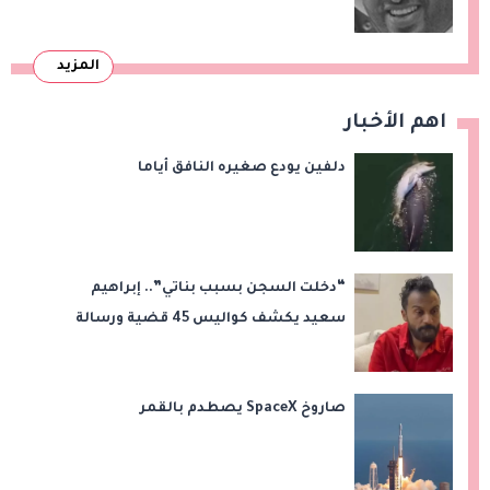
المزيد
اهم الأخبار
دلفين يودع صغيره النافق أياما
“دخلت السجن بسبب بناتي”.. إبراهيم
سعيد يكشف كواليس 45 قضية ورسالة
مؤثرة لابنتيه
صاروخ SpaceX يصطدم بالقمر