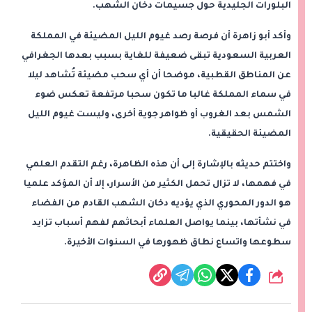
البلورات الجليدية حول جسيمات دخان الشهب.
وأكد أبو زاهرة أن فرصة رصد غيوم الليل المضيئة في المملكة
العربية السعودية تبقى ضعيفة للغاية بسبب بعدها الجغرافي
عن المناطق القطبية، موضحا أن أي سحب مضيئة تُشاهد ليلا
في سماء المملكة غالبا ما تكون سحبا مرتفعة تعكس ضوء
الشمس بعد الغروب أو ظواهر جوية أخرى، وليست غيوم الليل
المضيئة الحقيقية.
واختتم حديثه بالإشارة إلى أن هذه الظاهرة، رغم التقدم العلمي
في فهمها، لا تزال تحمل الكثير من الأسرار، إلا أن المؤكد علميا
هو الدور المحوري الذي يؤديه دخان الشهب القادم من الفضاء
في نشأتها، بينما يواصل العلماء أبحاثهم لفهم أسباب تزايد
سطوعها واتساع نطاق ظهورها في السنوات الأخيرة.
شارك