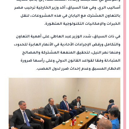
والتوسع في معالجتها وإعادة استخدامها، إلى جانب تحديث
أساليب الري. وفي هذا السياق، أكد وزير الخارجية ترحيب مصر
بالتعاون المشترك مع اليابان في هذه المشروعات، لنقل
الخبرات والإمكانيات التكنولوجية المتطورة.
في ذات السياق، شدد الوزير عبد العاطي على أهمية التعاون
والتكامل ورفض الإجراءات الأحادية في الأنهار العابرة للحدود،
ومنها نهر النيل، لتحقيق المنفعة المشتركة والمصالح
المتبادلة وفقا لقواعد القانون الدولي وعلى رأسها ضرورة
الاخطار المسبق وعدم إحداث ضرر لدول المصب.