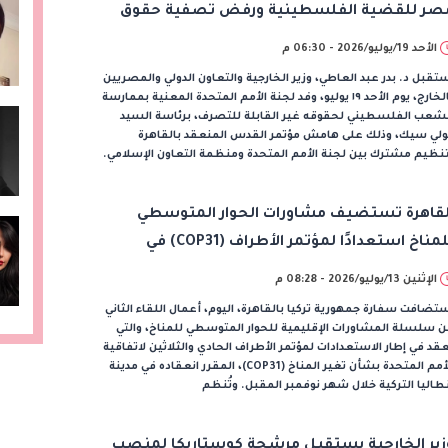
صر للقضية الفلسطينية ورفض تصفية حقوق
لشعب الفلسطيني
الأحد 19/يوليو/2026 - 06:30 م
تقبل د. بدر عبد العاطي، وزير الخارجية والتعاون الدولي والمصريين
بالخارج، يوم الأحد ١٩ يوليو، وفد لجنة الأمم المتحدة المعنية بممارسة
لشعب الفلسطيني لحقوقه غير القابلة للتصرف، برئاسة السيد
ولي سيك، وذلك على هامش مؤتمر القدس المنعقد بالقاهرة
نظيم مشترك بين لجنة الأمم المتحدة ومنظمة التعاون الإسلامي.
لقاهرة تستضيف مشاورات الحوار المتوسطي
للمناخ استعدادًا لمؤتمر الأطراف (COP31) في
نطاليا
الإثنين 13/يوليو/2026 - 08:28 م
تضافت سفارة جمهورية تركيا بالقاهرة، اليوم، أعمال اللقاء الثاني
 سلسلة المشاورات الإقليمية للحوار المتوسطي للمناخ، والتي
عقد في إطار الاستعدادات لمؤتمر الأطراف الحادي والثلاثين لاتفاقية
الأمم المتحدة بشأن تغير المناخ (COP31)، المقرر انعقاده في مدينة
طاليا التركية خلال شهر نوفمبر المقبل. وتُنظم
زير الخارجية يستقبل مرشحة كوستاريكا لمنصب