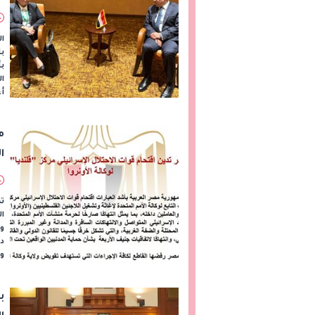
ا
ال
بأ
أع
م
ا
تد
ال
وت
دا
وا
ب