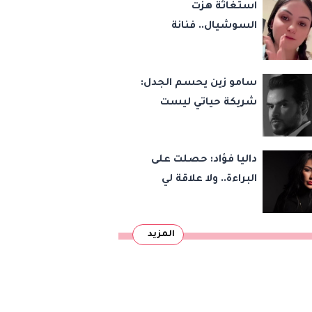
استغاثة هزت
إلى ناديه الجديد
السوشيال.. فنانة
مصرية تتهم شخصًا
بالاستيلاء على أموالها
سامو زين يحسم الجدل:
وتكشف مفاجأة
شريكة حياتي ليست
فنانة.. ولم أحصل على
الجنسية المصرية
داليا فؤاد: حصلت على
البراءة.. ولا علاقة لي
بقضية سارة خليفة
المزيد