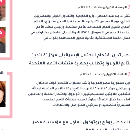
4
لبعثة الأفريقية
الجمعة 31/يوليو/2026 - 09:07 م
تقى د. بدر عبد العاطي، وزير الخارجية والتعاون الدولي والمصريين
بالخارج، يوم الخميس ٣١ يوليو، بالسيدة قرة العين صادزاي، القائم
عمال الأمين العام المساعد للأمم المتحدة ورئيس مكتب الأمم
5
المتحدة للدعم في الصومال UNSOS، وذلك على هامش مشاركته في
مال القمة الاستثنائية الثانية للدول المساهمة بقوات في
صر تدين اقتحام الاحتلال الإسرائيلي مركز "قلنديا"
لتابع للأونروا وتطالب بحماية منشآت الأمم المتحدة
هن
الثلاثاء 28/يوليو/2026 - 01:23 م
ين جمهورية مصر العربية بأشد العبارات اقتحام قوات الاحتلال
إسرائيلي مركز “قلنديا” للتدريب التابع لوكالة الأمم المتحدة لإغاثة
شغيل اللاجئين الفلسطينيين (الأونروا)، واحتجاز الطلبة والعاملين
خله، بما يمثل انتهاكًا صارخًا لحرمة منشآت الأمم المتحدة،
ستمراراً للتصعيد الإسرائيلي المتواصل والانتهاكات
نك مصر يوقع بروتوكول تعاون مع مؤسسة مصر