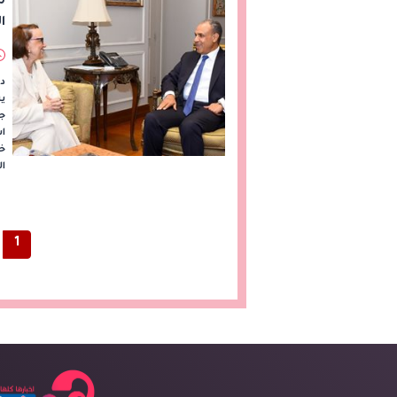
ا
ل
د.
جم
اس
خل
ال
1