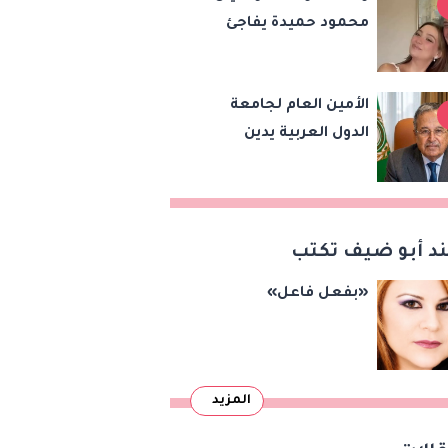
محمود حميدة يفاجئ
الاستراتيجية بين
الجميع بزفاف ابنته
البلدين
ويستعيد ذكرى من
الأمين العام لجامعة
«حرب الفراولة»
الدول العربية يدين
هجمات الحوثيين على
السعودية واليمن ويدعو
لوقف التصعيد
د أبو ضيف تكتب
«بفعل فاعل»
المزيد