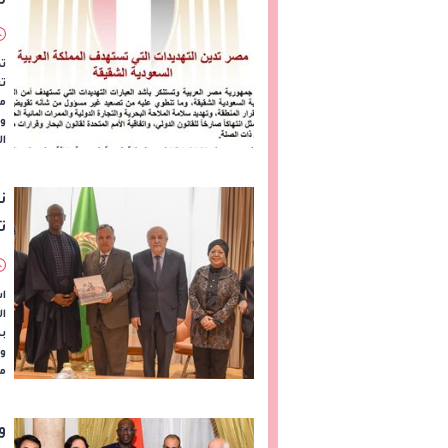
تد
ت
م
وت
ال
ن
ت
ا
اس
ال
ب
وا
من
و