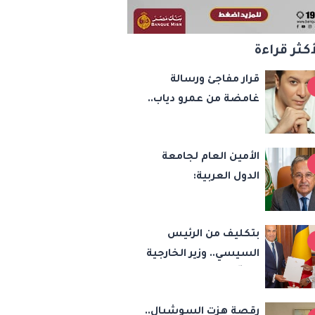
أكثر قراءة
قرار مفاجئ ورسالة
غامضة من عمرو دياب..
مصطفى كامل يحسم
مصيره في نقابة
الأمين العام لجامعة
الموسيقيين
الدول العربية:
الاعتداءات الإسرائيلية
تهدد أمن واستقرار
بتكليف من الرئيس
المنطقة
السيسي.. وزير الخارجية
يسلّم رئيس تشاد
رسالة خطية لبحث
رقصة هزت السوشيال..
تعزيز الشراكة