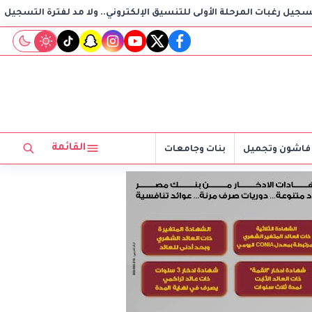
لة الأولى للتنسيق الإلكتروني.. ولا مد لفترة التسجيل
داليا 
tiktok
snapchat
instagram
youtube
twitter
facebook
القائمة
فاشون وتجميل
بنات وجامعات