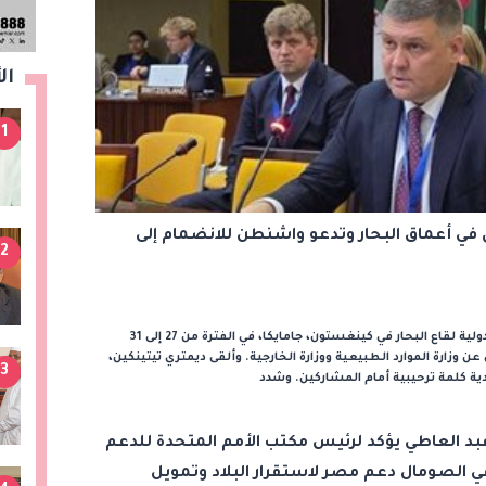
ال
1
 في أعماق البحار وتدعو واشنطن للانضمام إلى
2
عقدت الدورة الحادية والثلاثون لجمعية الهيئة الدولية لقاع البحار في كينغستون، جامايكا، في الفترة من 27 إلى 31
لين عن وزارة الموارد الطبيعية ووزارة الخارجية. وألقى ديمتري تيتينكين،
3
حادية كلمة ترحيبية أمام المشاركين. وشدد
بد العاطي يؤكد لرئيس مكتب الأمم المتحدة للدعم
ي الصومال دعم مصر لاستقرار البلاد وتمويل