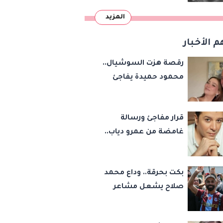
المزيد
م الأخبار
رقصة هزت السوشيال..
محمود حميدة يفاجئ
الجميع بزفاف ابنته
ويستعيد ذكرى من
قرار مفاجئ ورسالة
«حرب الفراولة»
غامضة من عمرو دياب..
مصطفى كامل يحسم
مصيره في نقابة
بكت بحرقة.. وداع محمد
الموسيقيين
صلاح يشعل مشاعر
أشهر مشجعة
لليفربول.. ورسالة مؤثرة