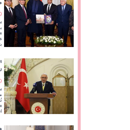
م
ا
اس
ا
ك
بت
ا
أ
اس
من
تُ
أن
و