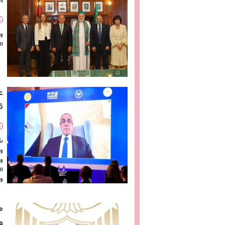
ا
وق
الم
ع
ا
شا
وا
وا
م
و