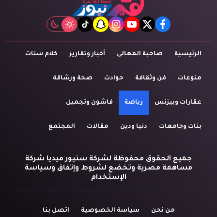
tiktok
snapchat
instagram
youtube
twitter
facebook
الرئيسية
صاحبة المعالى
أخبار وتقارير
كلام ستات
منوعات
فن وثقافة
حوادث
صحة ورشاقة
عقارات وبيزنس
رياضة
فاشون وتجميل
بنات وجامعات
دنيا ودين
مقالات
المجتمع
جميع الحقوق محفوظة لشركة سنيور ميديا شركة
مساهمة مصرية وتخضع لشروط وإتفاق وسياسة
الإستخدام
من نحن
سياسة الخصوصية
اتصل بنا