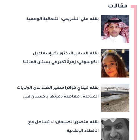
مقالات
بقلم علي الشريمي: الفعالية الوهمية
بقلم السفير الدكتور بكر إسماعيل
الكوسوفي: زهرةٌ تكبر في بستان العائلة
بقلم فيناي كواترا سفير الهند لدى الولايات
المتحدة : معاهدة دمرتها باكستان قبل
وقت طويل من تعليق الهند العمل بها
بقلم منصور الضبعان: لا تساهل مع
الأخطاء الإملائية