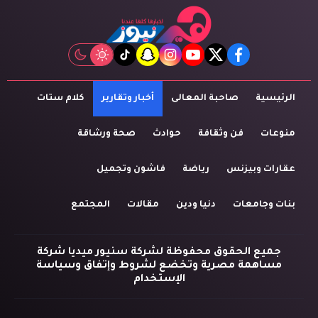
tiktok
snapchat
instagram
youtube
twitter
facebook
الرئيسية
صاحبة المعالى
أخبار وتقارير
كلام ستات
منوعات
فن وثقافة
حوادث
صحة ورشاقة
عقارات وبيزنس
رياضة
فاشون وتجميل
بنات وجامعات
دنيا ودين
مقالات
المجتمع
جميع الحقوق محفوظة لشركة سنيور ميديا شركة
مساهمة مصرية وتخضع لشروط وإتفاق وسياسة
الإستخدام