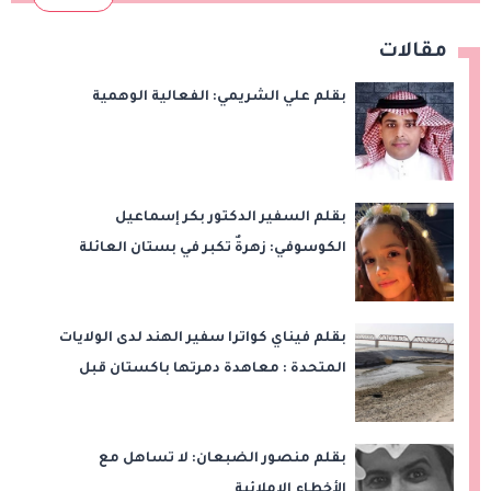
مقالات
بقلم علي الشريمي: الفعالية الوهمية
بقلم السفير الدكتور بكر إسماعيل
الكوسوفي: زهرةٌ تكبر في بستان العائلة
بقلم فيناي كواترا سفير الهند لدى الولايات
المتحدة : معاهدة دمرتها باكستان قبل
وقت طويل من تعليق الهند العمل بها
بقلم منصور الضبعان: لا تساهل مع
الأخطاء الإملائية