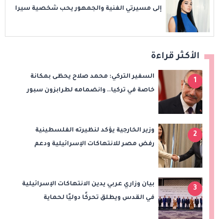
إلى مسيرتي الفنية والجمهور يحب شخصية سيرا
الأكثر قراءة
السفير التركي: محمد صلاح يحظى بمكانة
1
خاصة في تركيا.. وانضمامه لطرابزون سبور
سيعزز طموحات النادي
وزير الخارجية يؤكد لنظيرته الفلسطينية
2
رفض مصر للانتهاكات الإسرائيلية ودعم
إقامة الدولة الفلسطينية
بيان وزاري عربي يدين الانتهاكات الإسرائيلية
3
في القدس ويطلق تحركًا دوليًا لحماية
المقدسات ودعم الدولة الفلسطينية