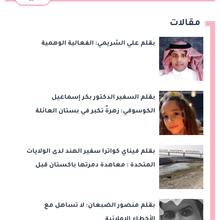
مقالات
بقلم علي الشريمي: الفعالية الوهمية
بقلم السفير الدكتور بكر إسماعيل
الكوسوفي: زهرةٌ تكبر في بستان العائلة
بقلم فيناي كواترا سفير الهند لدى الولايات
المتحدة : معاهدة دمرتها باكستان قبل
وقت طويل من تعليق الهند العمل بها
بقلم منصور الضبعان: لا تساهل مع
الأخطاء الإملائية