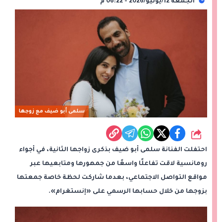
الجمعة 12/يونيو/2026 - 06:22 م
سلمى أبو ضيف مع زوجها
شارك
احتفلت الفنانة سلمى أبو ضيف بذكرى زواجها الثانية، في أجواء
رومانسية لاقت تفاعلًا واسعًا من جمهورها ومتابعيها عبر
مواقع التواصل الاجتماعي، بعدما شاركت لحظة خاصة جمعتها
بزوجها من خلال حسابها الرسمي على «إنستغرام».