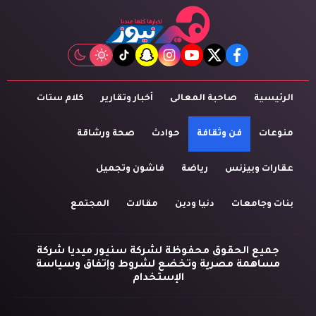
tiktok
snapchat
instagram
youtube
twitter
facebook
الرئيسية
صاحبة المعالى
أخبار وتقارير
كلام ستات
منوعات
فن وثقافة
حوادث
صحة ورشاقة
عقارات وبيزنس
رياضة
فاشون وتجميل
بنات وجامعات
دنيا ودين
مقالات
المجتمع
جميع الحقوق محفوظة لشركة سنيور ميديا شركة
مساهمة مصرية وتخضع لشروط وإتفاق وسياسة
الإستخدام