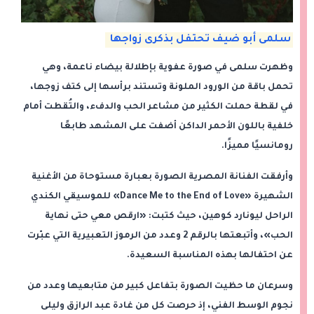
سلمى أبو ضيف تحتفل بذكرى زواجها
وظهرت سلمى في صورة عفوية بإطلالة بيضاء ناعمة، وهي
تحمل باقة من الورود الملونة وتستند برأسها إلى كتف زوجها،
في لقطة حملت الكثير من مشاعر الحب والدفء، والتُقطت أمام
خلفية باللون الأحمر الداكن أضفت على المشهد طابعًا
رومانسيًا مميزًا.
وأرفقت الفنانة المصرية الصورة بعبارة مستوحاة من الأغنية
الشهيرة «Dance Me to the End of Love» للموسيقي الكندي
الراحل ليونارد كوهين، حيث كتبت: «ارقص معي حتى نهاية
الحب»، وأتبعتها بالرقم 2 وعدد من الرموز التعبيرية التي عبّرت
عن احتفالها بهذه المناسبة السعيدة.
وسرعان ما حظيت الصورة بتفاعل كبير من متابعيها وعدد من
نجوم الوسط الفني، إذ حرصت كل من غادة عبد الرازق وليلى