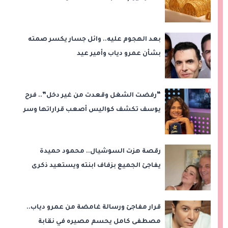
بعد الهجوم عليه.. وائل جسار يكسر صمته
بشأن عمرو دياب وأمير عيد
“رفضت الشغل وقعدت من غير دخل”.. فرح
يوسف تكشف كواليس أصعب قراراتها وسر
اختفائها
رقصة هزت السوشيال.. محمود حميدة
يفاجئ الجميع بزفاف ابنته ويستعيد ذكرى
من «حرب الفراولة»
قرار مفاجئ ورسالة غامضة من عمرو دياب..
مصطفى كامل يحسم مصيره في نقابة