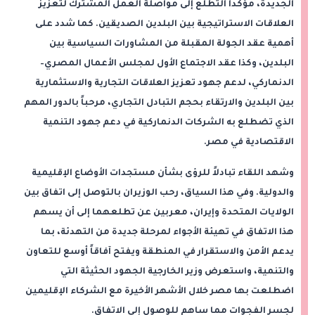
الجديدة، مؤكداً التطلع إلى مواصلة العمل المشترك لتعزيز
العلاقات الاستراتيجية بين البلدين الصديقين. كما شدد على
أهمية عقد الجولة المقبلة من المشاورات السياسية بين
البلدين، وكذا عقد الاجتماع الأول لمجلس الأعمال المصري–
الدنماركي، لدعم جهود تعزيز العلاقات التجارية والاستثمارية
بين البلدين والارتقاء بحجم التبادل التجاري، مرحباً بالدور المهم
الذي تضطلع به الشركات الدنماركية في دعم جهود التنمية
الاقتصادية في مصر.
وشهد اللقاء تبادلاً للرؤى بشأن مستجدات الأوضاع الإقليمية
والدولية. وفي هذا السياق، رحب الوزيران بالتوصل إلى اتفاق بين
الولايات المتحدة وإيران، معربين عن تطلعهما إلى أن يسهم
هذا الاتفاق في تهيئة الأجواء لمرحلة جديدة من التهدئة، بما
يدعم الأمن والاستقرار في المنطقة ويفتح آفاقاً أوسع للتعاون
والتنمية، واستعرض وزير الخارجية الجهود الحثيثة التي
اضطلعت بها مصر خلال الأشهر الأخيرة مع الشركاء الإقليمين
لجسر الفجوات مما ساهم للوصول إلى الاتفاق.