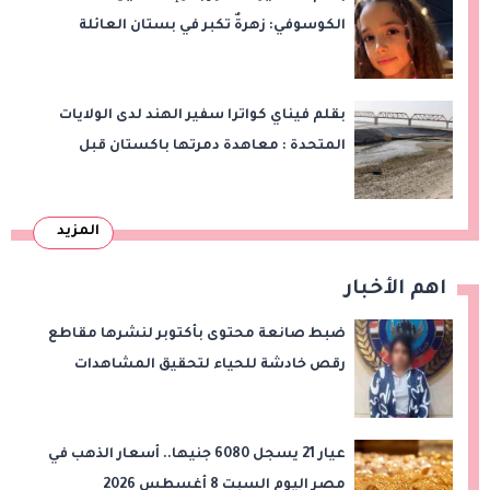
الكوسوفي: زهرةٌ تكبر في بستان العائلة
بقلم فيناي كواترا سفير الهند لدى الولايات
المتحدة : معاهدة دمرتها باكستان قبل
وقت طويل من تعليق الهند العمل بها
المزيد
اهم الأخبار
ضبط صانعة محتوى بأكتوبر لنشرها مقاطع
رقص خادشة للحياء لتحقيق المشاهدات
والأرباح
عيار 21 يسجل 6080 جنيها.. أسعار الذهب في
مصر اليوم السبت 8 أغسطس 2026