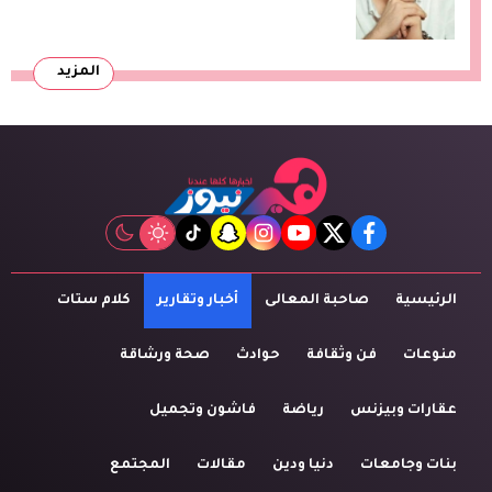
الموسيقيين
المزيد
tiktok
snapchat
instagram
youtube
twitter
facebook
الرئيسية
صاحبة المعالى
أخبار وتقارير
كلام ستات
منوعات
فن وثقافة
حوادث
صحة ورشاقة
عقارات وبيزنس
رياضة
فاشون وتجميل
بنات وجامعات
دنيا ودين
مقالات
المجتمع