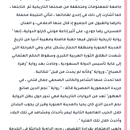
جامعة للمعلومات ومتحققة من صحتها التاريخية ثم كتابتها ،
كما أشارت إلى ذلك في إحدى لقاءاتها ، لتأتي النتيجة محملة
بالرضا والقبول من الجميع إذ قال عنها الاعلامي، و الفنان
المسرحي رضا جودي، على أثير إذاعة مونتي كارلو الدولية، إنها "
رواية تاريخية تتناول فيها حقبة فاصلة ومغيبة أدبيا من تاريخ
المدينة المنورة ومنطقة الحجاز بشكل عام، وهي المرحلة التي
شهدت انطلاق الثورة العربية الكبرى وسقوط الحكم العثماني
إلى غاية تأسيس الدولة السعودية ، وجاءت بعد رواية "زهرة
الصباح"، ورواية "وكأنه لم يحدث من قبل" للكاتبة .
كما تحدث عنها الشاعر والكاتب الصحفي جمال فتحي ، في
جريدة الجمهورية المصرية قائلا : " رواية " نجم الدين صانع
العطور" تعد من الروايات التاريخية فهي تدور حول بطل الرواية
نجم الدين الذي كان يحيا بالمدينة المنورة وقرر ان يجوب البلدان
خلال الحرب العالمية الثانية ليمر بأحداث ومشاهد في تلك البلاد
وأحدث خلال تلك الفترة " .
ولعب الاهتمام بقراءة القصص ، ودور الراوية كباحثة في الخدمة