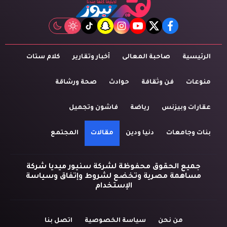
tiktok
snapchat
instagram
youtube
twitter
facebook
الرئيسية
صاحبة المعالى
أخبار وتقارير
كلام ستات
منوعات
فن وثقافة
حوادث
صحة ورشاقة
عقارات وبيزنس
رياضة
فاشون وتجميل
بنات وجامعات
دنيا ودين
مقالات
المجتمع
جميع الحقوق محفوظة لشركة سنيور ميديا شركة
مساهمة مصرية وتخضع لشروط وإتفاق وسياسة
الإستخدام
من نحن
سياسة الخصوصية
اتصل بنا