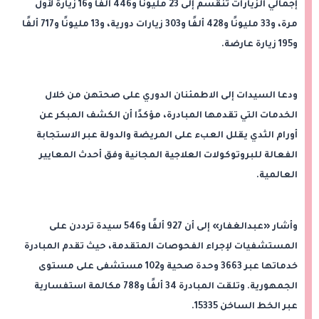
إجمالي الزيارات تنقسم إلى 23 مليونًا و446 ألفًا و16 زيارة لأول
مرة، و33 مليونًا و428 ألفًا و303 زيارات دورية، و13 مليونًا و717 ألفًا
و195 زيارة عارضة.
ودعا السيدات إلى الاطمئنان الدوري على صحتهن من خلال
الخدمات التي تقدمها المبادرة، مؤكدًا أن الكشف المبكر عن
أورام الثدي يقلل العبء على المريضة والدولة عبر الاستجابة
الفعالة للبروتوكولات العلاجية المجانية وفق أحدث المعايير
العالمية.
وأشار «عبدالغفار» إلى أن 927 ألفًا و546 سيدة ترددن على
المستشفيات لإجراء الفحوصات المتقدمة، حيث تقدم المبادرة
خدماتها عبر 3663 وحدة صحية و102 مستشفى على مستوى
الجمهورية. وتلقت المبادرة 34 ألفًا و788 مكالمة استفسارية
عبر الخط الساخن 15335.