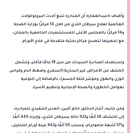
وأضاف «عبدالغفار» أن المبادرة تتبع أحدث البروتوكولات
العالمية لعلاج سرطان الثدي من خلال 14 مركزًا بوزارة الصحة
و14 مركزًا بالمجلس الأعلى للمستشفيات الجامعية بالمجان،
مع تجهيزها لتصبح مراكز بحثية متقدمة في علاج الأورام.
وتستهدف المبادرة السيدات من سن 18 عامًا فأكثر، وتشمل
الكشف عن الأمراض غير السارية (السكري وضغط الدم وقياس
الوزن والطول ومؤشر كتلة الجسم)، بالإضافة إلى التوعية
بعوامل الخطورة والصحة الإنجابية وتنظيم الأسرة.
ومن جانبه، أشار الدكتور حاتم أمين، المدير التنفيذي للمبادرة،
إلى اكتشاف 38 ألفًا و922 حالة بسرطان الثدي، وإجراء 449 ألفًا
و571 أشعة ماموجرام، وسحب 59 ألفًا و842 عينة أورام للتحليل،