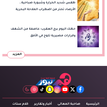
طقس شديد الحرارة وشبورة صباحية..
الأرصاد تحذر من اضطراب الملاحة البحرية
اليوم الخميس
حظك اليوم برج العقرب: عاصفة من الشغف
وقرارات مصيرية تلوح في الأفق
المزيد
tiktok
snapchat
instagram
youtube
twitter
facebook
الرئيسية
صاحبة المعالى
أخبار وتقارير
كلام ستات