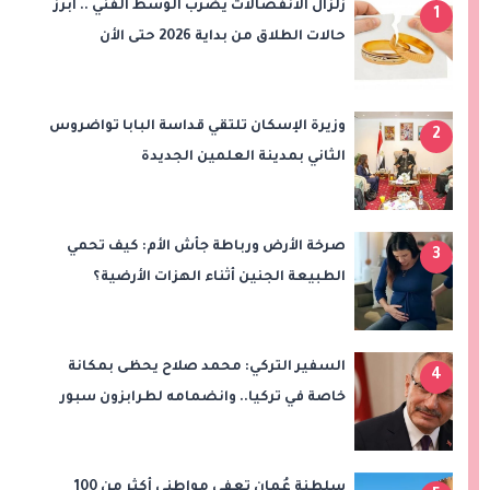
زلزال الانفصالات يضرب الوسط الفني .. ابرز
1
حالات الطلاق من بداية 2026 حتى الأن
وزيرة الإسكان تلتقي قداسة البابا تواضروس
2
الثاني بمدينة العلمين الجديدة
صرخة الأرض ورباطة جأش الأم: كيف تحمي
3
الطبيعة الجنين أثناء الهزات الأرضية؟
السفير التركي: محمد صلاح يحظى بمكانة
4
خاصة في تركيا.. وانضمامه لطرابزون سبور
سيعزز طموحات النادي
سلطنة عُمان تعفي مواطني أكثر من 100