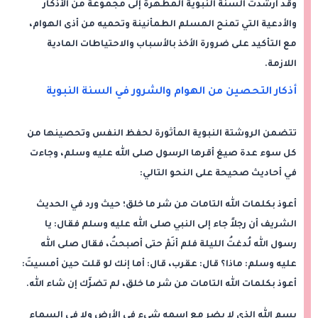
وقد أرشدت السنة النبوية المطهرة إلى مجموعة من الأذكار
والأدعية التي تمنح المسلم الطمأنينة وتحميه من أذى الهوام،
مع التأكيد على ضرورة الأخذ بالأسباب والاحتياطات المادية
اللازمة.
أذكار التحصين من الهوام والشرور في السنة النبوية
تتضمن الروشتة النبوية المأثورة لحفظ النفس وتحصينها من
كل سوء عدة صيغ أقرها الرسول صلى الله عليه وسلم، وجاءت
في أحاديث صحيحة على النحو التالي:
أعوذ بكلمات الله التامات من شر ما خلق؛ حيث ورد في الحديث
الشريف أن رجلاً جاء إلى النبي صلى الله عليه وسلم فقال: يا
رسول الله لُدغتُ الليلة فلم أنَمْ حتى أصبحتُ، فقال صلى الله
عليه وسلم: ماذا؟ قال: عقرب، قال: أما إنك لو قلت حين أمسيتَ:
أعوذ بكلمات الله التامات من شر ما خلق، لم تضرَّك إن شاء الله.
بسم الله الذي لا يضر مع اسمه شيء في الأرض ولا في السماء