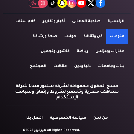
tiktok
snapchat
instagram
youtube
twitter
facebook
الرئيسية
صاحبة المعالى
أخبار وتقارير
كلام ستات
منوعات
فن وثقافة
حوادث
صحة ورشاقة
عقارات وبيزنس
رياضة
فاشون وتجميل
بنات وجامعات
دنيا ودين
مقالات
المجتمع
جميع الحقوق محفوظة لشركة سنيور ميديا شركة
مساهمة مصرية وتخضع لشروط وإتفاق وسياسة
الإستخدام
من نحن
سياسة الخصوصية
اتصل بنا
©2025 هير نيوز All Rights Reserved.