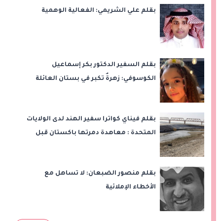
بقلم علي الشريمي: الفعالية الوهمية
بقلم السفير الدكتور بكر إسماعيل
الكوسوفي: زهرةٌ تكبر في بستان العائلة
بقلم فيناي كواترا سفير الهند لدى الولايات
المتحدة : معاهدة دمرتها باكستان قبل
وقت طويل من تعليق الهند العمل بها
بقلم منصور الضبعان: لا تساهل مع
الأخطاء الإملائية