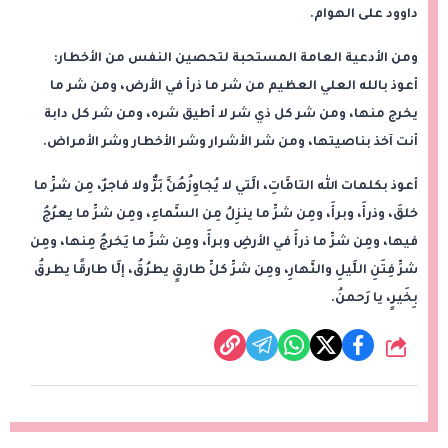
داوود على الهوام.
ومن الأدعية العامة المستحبة لتحصين النفس من الأخطار:
أعوذ بالله العلي العظيم من شر ما ذرأ في الأرض، ومن شر ما
يخرج منها، ومن شر كل ذي شر لا أطيق شره، ومن شر كل دابة
أنت آخذ بناصيتها، ومن شر الأشرار وشر الأخطار وشر الأمراض.
أعوذ بكلمات الله التامَّاتِ، الَّتي لا يُجاوِزُهُنَّ بَرٌّ ولا فاجرٌ، مِن شرِّ ما
خلقَ، وذرأَ، وبرأَ، ومِن شرِّ ما ينزِلُ مِن السَّماءِ، ومِن شرِّ ما يعرُجُ
فيها، ومِن شرِّ ما ذرأَ في الأرضِ وبرأَ، ومِن شرِّ ما يَخرجُ مِنها، ومِن
شرِّ فِتَنِ اللَّيلِ والنَّهارِ، ومِن شرِّ كلِّ طارقٍ يطرُقُ، إلَّا طارقًا يطرقُ
بِخَيرٍ، يا رَحمنُ.
شارك