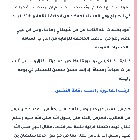
وهو السميع العليم، ويُستحب للمسلم أن يرددها ثلاث مرات
في الصباح وفي المساء لحفظه من فجاءة النقمة وبغتة البلاء.
أعوذ بكلمات الله التامة من كل شيطانٍ وهامَّة، ومن كل عينٍ
لامَّة، وهو من الأدعية الجامعة للوقاية من الدواب السامة
والحشرات المؤذية.
قراءة آية الكرسي، وسورة الإخلاص، وسورتا الفلق والناس ثلاث
مرات صباحاً ومساءً؛ إذ إنها حصن حصين للمسلم في يومه
وليلته.
الرقية المأثورة وأدعية وقاية النفس
جاء في السير عن جابر رضي الله عنه أن رجلاً في المدينة كان يرقي
من العقرب، فعرض رقيته على رسول الله صلى الله عليه وسلم
فقال فيها: شجنة قرنية ملحة بحر قفطا، فقال النبي صلى الله
عليه وسلم: إنه لا بأس بها، إنما هي مواثيق أخذها سليمان بن