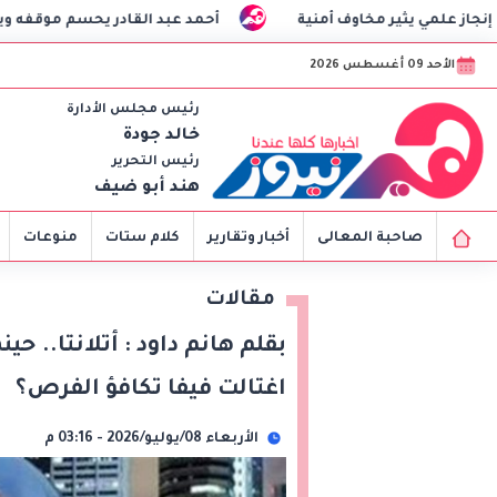
 مخاوف أمنية
أحمد عبد القادر يحسم موقفه ويختار بيراميدز
الأحد 09 أغسطس 2026
رئيس مجلس الأدارة
خالد جودة
رئيس التحرير
هند أبو ضيف
صاحبة المعالى
أخبار وتقارير
كلام ستات
منوعات
مقالات
بقلم هانم داود : أتلانتا.. ح
اغتالت فيفا تكافؤ الفرص؟
الأربعاء 08/يوليو/2026 - 03:16 م