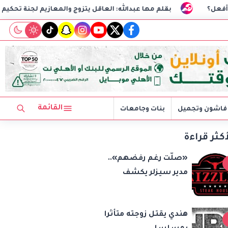
بقلم مها عبدالله: العاقل يتزوج والمعازيم لجنة تحكيم
الذكاء
tiktok
snapchat
instagram
youtube
twitter
facebook
القائمة
فاشون وتجميل
بنات وجامعات
أكثر قراءة
«صلّت رغم رفضهم»..
مدير سيزلر يكشف
كواليس واقعة فتاة
مول العرب: «المصلى
هندي يقتل زوجته متأثرا
على بُعد 50 متر»