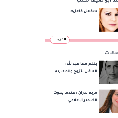
د أبو ضيف تكتب
«بفعل فاعل»
المزيد
الات
بقلم مها عبدالله:
العاقل يتزوج والمعازيم
لجنة تحكيم
مريم بدران : عندما يموت
الضمير الإعلامي