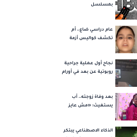
بمسلسل
عام دراسي ضاع.. أم
تكشف كواليس أزمة
«كارما» وشقيقها:
«عايزة حق ولادي في
نجاح أول عملية جراحية
التعليم»
روبوتية عن بعد في أورام
النساء بين جدة والرياض
بعد وفاة زوجته.. أب
يستغيث: «مش عايز
أسيب بنتي.. نفسي
أطمن على مستقبلها»
الذكاء الاصطناعي يبتكر