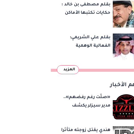
بقلم مصطفى بن خالد :
حكايات تكتبها الأماكن
بقلم علي الشريمي:
الفعالية الوهمية
المزيد
م الأخبار
«صلّت رغم رفضهم»..
مدير سيزلر يكشف
كواليس واقعة فتاة
مول العرب: «المصلى
هندي يقتل زوجته متأثرا
على بُعد 50 متر»