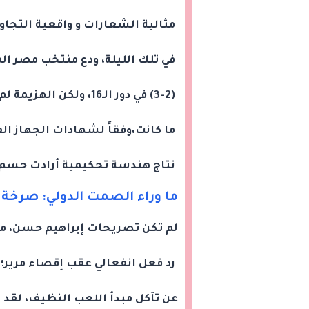
مثالية الشعارات و واقعية التجاو
في تلك الليلة، ودع منتخب مصر الم
(3-2) في دور الـ16، ولكن الهزيمة لم تكن وليدة تفوق فني بقدر
ما كانت،وفقاً لشهادات الجهاز الف
نتاج هندسة تحكيمية أرادت حسم ا
ما وراء الصمت الدولي: صرخة
لم تكن تصريحات إبراهيم حسن، مد
رد فعل انفعالي عقب إقصاء مرير؛
عن تآكل مبدأ اللعب النظيف، لق