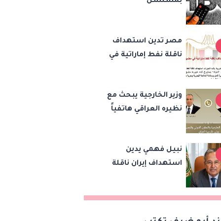
بمسلسل
مصر تدين استهداف
ناقلة نفط إماراتية في
مضيق هرمز وتؤكد
تضامنها مع الإمارات
وزير الخارجية يبحث مع
نظيره العراقي هاتفياً
التطورات الإقليمية
وتعزيز التعاون الثنائي
نبيل فهمي يدين
استهداف إيران ناقلة
نفط إماراتية ويحمّل
طهران مسؤولية تهديد
حرية الملاحة بمضيق
هرمز