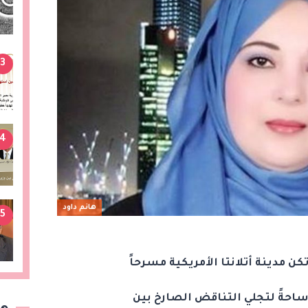
3
4
هانم داود
5
احةً لتجلي التناقض الصارخ بين