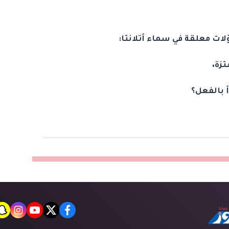
ات معلقة في سماء أتلانتا:
تزة،
 بالفعل؟
t
agram
youtube
twitter
facebook