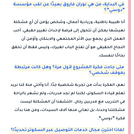
في البداية، من هي نوران فاروق بعيدًا عن لقب مؤسسة
“دوسي”؟
أنا طبيبة باطنية، وريادية أعمال، وشخص يؤمن أن أي مشكلة
نعيشها يمكن أن تتحول إلى فرصة لإحداث تغيير حقيقي. أحب
العمل الذي يجمع بين الأثر المجتمعي والابتكار، وأؤمن أن
النجاح الحقيقي هو أن تفتح الباب لغيرك، وليس فقط أن تحقق
نجاحًا لنفسك.
متى جاءت فكرة المشروع لأول مرة؟ وهل كانت مرتبطة
بموقف شخصي؟
نعم، الفكرة بدأت من تجربة شخصية جدًا. أنا وأختي منة كنا نريد
تعلم قيادة السكوتر، لكننا لم نجد مدربات، ولم نشعر بالراحة
في التدريب مع مدربين رجال. اكتشفنا أن المشكلة ليست
مشكلتنا وحدنا، بل تعاني منها آلاف السيدات، ومن هنا بدأت
فكرة “دوسي”.
لماذا اخترتِ مجال خدمات التوصيل عبر السكوتر تحديدًا؟