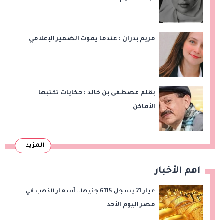
مريم بدران : عندما يموت الضمير الإعلامي
بقلم مصطفى بن خالد : حكايات تكتبها
الأماكن
المزيد
اهم الأخبار
عيار 21 يسجل 6115 جنيها.. أسعار الذهب في
مصر اليوم الأحد