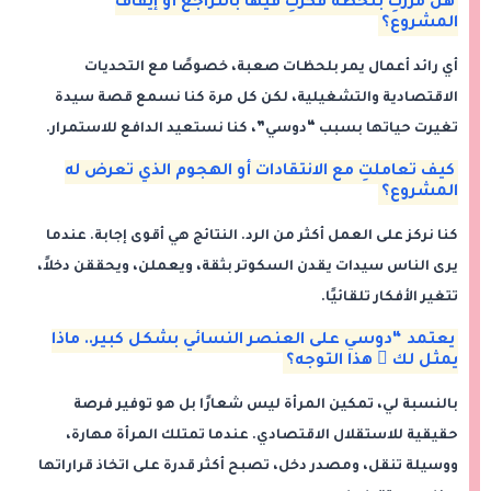
هل مررتِ بلحظة فكرتِ فيها بالتراجع أو إيقاف
المشروع؟
أي رائد أعمال يمر بلحظات صعبة، خصوصًا مع التحديات
الاقتصادية والتشغيلية، لكن كل مرة كنا نسمع قصة سيدة
تغيرت حياتها بسبب “دوسي”، كنا نستعيد الدافع للاستمرار.
كيف تعاملتِ مع الانتقادات أو الهجوم الذي تعرض له
المشروع؟
كنا نركز على العمل أكثر من الرد. النتائج هي أقوى إجابة. عندما
يرى الناس سيدات يقدن السكوتر بثقة، ويعملن، ويحققن دخلاً،
تتغير الأفكار تلقائيًا.
يعتمد “دوسي على العنصر النسائي بشكل كبير.. ماذا
يمثل لك ِ هذا التوجه؟
بالنسبة لي، تمكين المرأة ليس شعارًا بل هو توفير فرصة
حقيقية للاستقلال الاقتصادي. عندما تمتلك المرأة مهارة،
ووسيلة تنقل، ومصدر دخل، تصبح أكثر قدرة على اتخاذ قراراتها