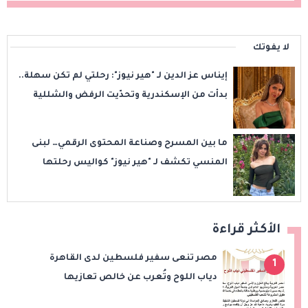
لا يفوتك
إيناس عز الدين لـ "هير نيوز": رحلتي لم تكن سهلة..
بدأت من الإسكندرية وتحدّيت الرفض والشللية
ما بين المسرح وصناعة المحتوى الرقمي… لبنى
المنسي تكشف لـ "هير نيوز" كواليس رحلتها
الفنية
الأكثر قراءة
مصر تنعى سفير فلسطين لدى القاهرة
1
دياب اللوح وتُعرب عن خالص تعازيها
للشعب الفلسطيني