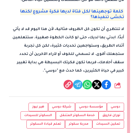
لأن شغفي دائمًا هو حل المشكلات وتحسين حياة الناس.
كلمة توجهينها لكل فتاة لديها فكرة مشروع لكنها
تخشى تنفيذها؟
لا تنتظري أن تكون كل الظروف مثالية، لأن هذا اليوم قد لا يأتي
أبدًا. ابدئي بما لديك، حتى لو كانت الخطوة صغيرة. ستتعلمين
أثناء الطريق، وستواجهين تحديات كثيرة، لكن كل تجربة
ستجعلك أقوى. لا تسمحي للخوف أو لآراء الآخرين أن تحدد
سقف أحلامك، فربما تكون فكرتك البسيطة هي بداية تغيير
كبير في حياة الكثيرين، كما حدث مع "دوسي".
شارك
دوسي
مؤسسة دوسي
شركة دوسي
هير نيوز
نوران فاروق
خدمة السكوتر المتنقل
السكوتر للسيدات
تمكين السيدات
مدربة سكوتر
تعلم قيادة السكوتر