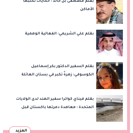
بقلم مصطفى بن خالد : حكايات تكتبها
الأماكن
بقلم علي الشريمي: الفعالية الوهمية
بقلم السفير الدكتور بكر إسماعيل
الكوسوفي: زهرةٌ تكبر في بستان العائلة
بقلم فيناي كواترا سفير الهند لدى الولايات
المتحدة : معاهدة دمرتها باكستان قبل
وقت طويل من تعليق الهند العمل بها
المزيد