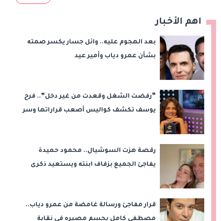
اهم الأخبار
بعد الهجوم عليه.. وائل جسار يكسر صمته
بشأن عمرو دياب وأمير عيد
“رفضت الشغل وقعدت من غير دخل”.. فرح
يوسف تكشف كواليس أصعب قراراتها وسر
اختفائها
رقصة هزت السوشيال.. محمود حميدة
يفاجئ الجميع بزفاف ابنته ويستعيد ذكرى
من «حرب الفراولة»
قرار مفاجئ ورسالة غامضة من عمرو دياب..
مصطفى كامل يحسم مصيره في نقابة