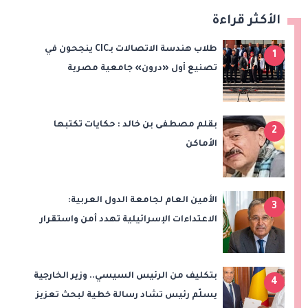
الأكثر قراءة
طلاب هندسة الاتصالات بـCIC ينجحون في
1
تصنيع أول «درون» جامعية مصرية
بالتعاون مع وزارة الدفاع وتوظيف تقنيات 6G
بقلم مصطفى بن خالد : حكايات تكتبها
2
الأماكن
الأمين العام لجامعة الدول العربية:
3
الاعتداءات الإسرائيلية تهدد أمن واستقرار
المنطقة
بتكليف من الرئيس السيسي.. وزير الخارجية
4
يسلّم رئيس تشاد رسالة خطية لبحث تعزيز