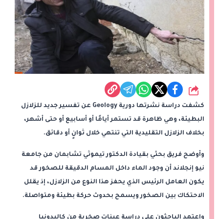
شارك
كشفت دراسة نشرتها دورية Geology عن تفسير جديد للزلازل
البطيئة، وهي ظاهرة قد تستمر أيامًا أو أسابيع أو حتى أشهر،
بخلاف الزلازل التقليدية التي تنتهي خلال ثوانٍ أو دقائق.
وأوضح فريق بحثي بقيادة الدكتور تيموثي تشابمان من جامعة
نيو إنجلاند أن وجود الماء داخل المسام الدقيقة للصخور قد
يكون العامل الرئيس الذي يحفز هذا النوع من الزلازل، إذ يقلل
الاحتكاك بين الصخور ويسمح بحدوث حركة بطيئة ومتواصلة.
واعتمد الباحثون على دراسة عينات صخرية من كاليدونيا