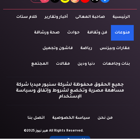
tiktok
snapchat
instagram
youtube
twitter
facebook
الرئيسية
صاحبة المعالى
أخبار وتقارير
كلام ستات
منوعات
فن وثقافة
حوادث
صحة ورشاقة
عقارات وبيزنس
رياضة
فاشون وتجميل
بنات وجامعات
دنيا ودين
مقالات
المجتمع
جميع الحقوق محفوظة لشركة سنيور ميديا شركة
مساهمة مصرية وتخضع لشروط وإتفاق وسياسة
الإستخدام
من نحن
سياسة الخصوصية
اتصل بنا
©2025 هير نيوز All Rights Reserved.
Powered by