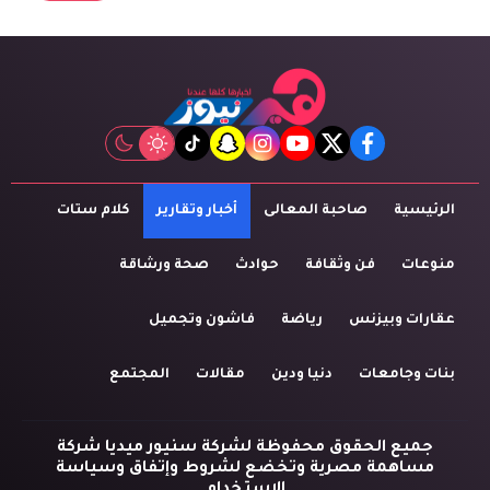
tiktok
snapchat
instagram
youtube
twitter
facebook
الرئيسية
صاحبة المعالى
أخبار وتقارير
كلام ستات
منوعات
فن وثقافة
حوادث
صحة ورشاقة
عقارات وبيزنس
رياضة
فاشون وتجميل
بنات وجامعات
دنيا ودين
مقالات
المجتمع
جميع الحقوق محفوظة لشركة سنيور ميديا شركة
مساهمة مصرية وتخضع لشروط وإتفاق وسياسة