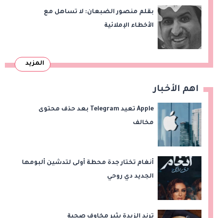
بقلم منصور الضبعان: لا تساهل مع
الأخطاء الإملائية
المزيد
اهم الأخبار
Apple تعيد Telegram بعد حذف محتوى
مخالف
أنغام تختار جدة محطة أولى لتدشين ألبومها
الجديد دي روحي
ترند الزبدة يثير مخاوف صحية