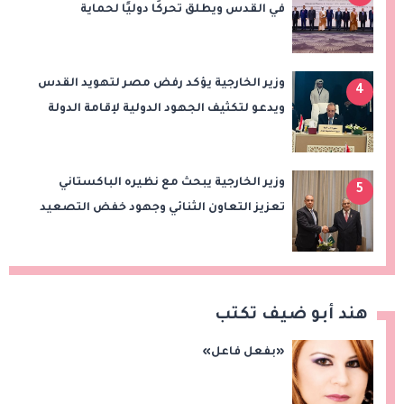
في القدس ويطلق تحركًا دوليًا لحماية
المقدسات ودعم الدولة الفلسطينية
وزير الخارجية يؤكد رفض مصر لتهويد القدس
4
ويدعو لتكثيف الجهود الدولية لإقامة الدولة
الفلسطينية
وزير الخارجية يبحث مع نظيره الباكستاني
5
تعزيز التعاون الثنائي وجهود خفض التصعيد
الإقليمي
هند أبو ضيف تكتب
«بفعل فاعل»