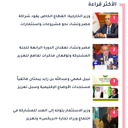
الأكثر قراءة
وزير الخارجية: القطاع الخاص يقود شراكة
1
مصر وتشاد نحو مشروعات واستثمارات
جديدة
مصر وتشاد تعقدان الدورة الرابعة للجنة
2
المشتركة وتوقعان مذكرات تفاهم لتعزيز
التعاون في الصحة والنقل والتعليم والثقافة
نبيل فهمي وعبدالله بن زايد يبحثان هاتفياً
3
مستجدات الأوضاع الإقليمية وسبل تعزيز
الاستقرار
وزير الاستثمار يتوجه إلى الهند للمشاركة في
4
اجتماع وزراء تجارة «بريكس» وتعزيز
التعاون التجاري والاستثماري