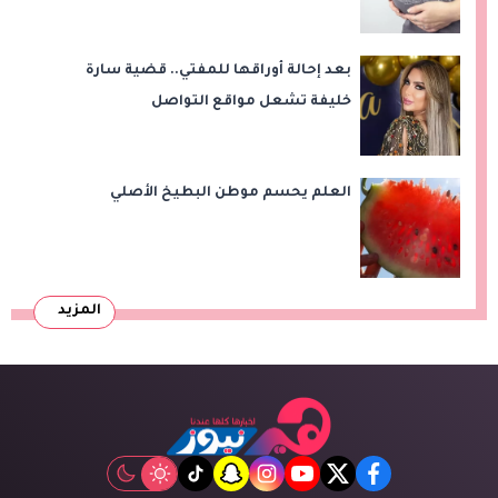
بعد إحالة أوراقها للمفتي.. قضية سارة
خليفة تشعل مواقع التواصل
العلم يحسم موطن البطيخ الأصلي
المزيد
tiktok
snapchat
instagram
youtube
twitter
facebook