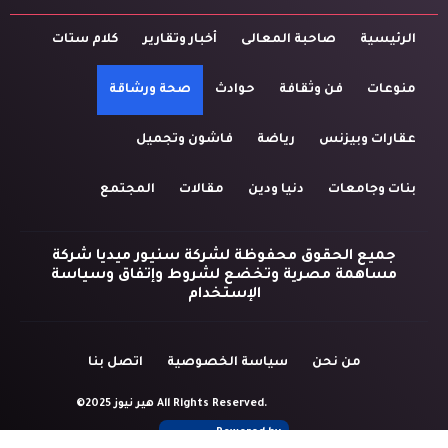
الرئيسية
صاحبة المعالى
أخبار وتقارير
كلام ستات
منوعات
فن وثقافة
حوادث
صحة ورشاقة
عقارات وبيزنس
رياضة
فاشون وتجميل
بنات وجامعات
دنيا ودين
مقالات
المجتمع
جميع الحقوق محفوظة لشركة سنيور ميديا شركة
مساهمة مصرية وتخضع لشروط وإتفاق وسياسة
الإستخدام
من نحن
سياسة الخصوصية
اتصل بنا
©2025 هير نيوز All Rights Reserved.
Powered by