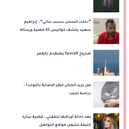
“دخلت السجن بسبب بناتي”.. إبراهيم
سعيد يكشف كواليس 45 قضية ورسالة
مؤثرة لابنتيه
صاروخ SpaceX يصطدم بالقمر
هل يزيد الختان خطر الإصابة بالتوحد؟..
دراسة تجيب
بعد إحالة أوراقها للمفتي.. قضية سارة
خليفة تشعل مواقع التواصل