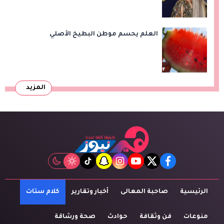
العلم يحسم موطن البطيخ الأصلي
المزيد
tiktok
snapchat
instagram
youtube
twitter
facebook
الرئيسية
صاحبة المعالى
أخبار وتقارير
كلام ستات
منوعات
فن وثقافة
حوادث
صحة ورشاقة