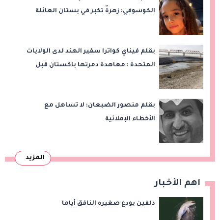
الكوسوفي: زهرةٌ تكبر في بستان العائلة
بقلم فيناي كواترا سفير الهند لدى الولايات
المتحدة : معاهدة دمرتها باكستان قبل
وقت طويل من تعليق الهند العمل بها
بقلم منصور الضبعان: لا تساهل مع
الأخطاء الإملائية
المزيد
اهم الأخبار
دلفين يودع صغيره النافق أياما