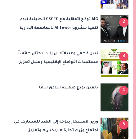
التعاون في الصحة والنقل والتعليم والثقافة
AIG توقع اتفاقية مع CSCEC الصينية لبدء
2
تنفيذ مشروع AI Tower بالعاصمة الإدارية
الجديدة
نبيل فهمي وعبدالله بن زايد يبحثان هاتفياً
3
مستجدات الأوضاع الإقليمية وسبل تعزيز
الاستقرار
دلفين يودع صغيره النافق أياما
4
وزير الاستثمار يتوجه إلى الهند للمشاركة في
5
اجتماع وزراء تجارة «بريكس» وتعزيز