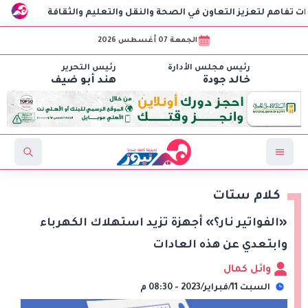
يز التعاون في الصحة والنقل والتعليم والثقافة
AIG توقع اتفاقية مع CSCEC الصينية لبدء تنفيذ مشروع AI Tower بالعاصمة الإدارية الجديدة
الجمعة 07 أغسطس 2026
رئيس مجلس الأدارة
رئيس التحرير
خالد جودة
هند أبو ضيف
كلام ستات
«الفواتير نار؟» أجهزة تزيد استهلاك الكهرباء
وابتعدي عن هذه العادات
وائل كمال
السبت 11/فبراير/2023 - 08:30 م