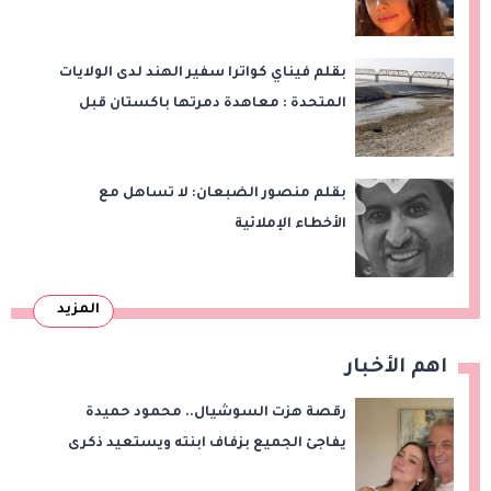
بقلم فيناي كواترا سفير الهند لدى الولايات
المتحدة : معاهدة دمرتها باكستان قبل
وقت طويل من تعليق الهند العمل بها
بقلم منصور الضبعان: لا تساهل مع
الأخطاء الإملائية
المزيد
اهم الأخبار
رقصة هزت السوشيال.. محمود حميدة
يفاجئ الجميع بزفاف ابنته ويستعيد ذكرى
من «حرب الفراولة»