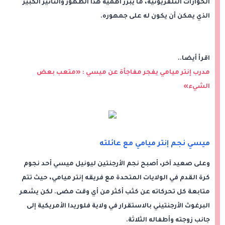
الحوارات التلفزيونية، ما يبرز أهمية هذا الظهور والتأثير الكبير
الذي يمكن أن يكون له على جمهوره.
اقرأ أيضا..
مدرب إنتر ميامي يفجر مفاجأة عن ميسي : «متعب بعض
الشيء»
ميسي نجم إنتر ميامي مع عائلته
وعلى صعيد آخر، أصبح نجم الأرجنتين ليونيل ميسي أحد نجوم
كرة القدم في الولايات المتحدة مع فريقه إنتر ميامي، حيث تتم
متابعة كل تحركاته عن كثب أكثر من أي وقت مضى. لكن يشعر
البرغوث الأرجنتيني بالاستقرار في ولاية فلوريدا الأمريكية إلى
جانب زوجته وأطفاله الثلاثة.