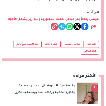
اقرأ أيضا..
ميسي يفاجأ إنتر ميامي بلغته الإنجليزية وسواريز يشعل الأجواء
شارك
هير نيوز
ليونيل ميسي
عمرو أديب
بودكاست بيج تايم
إنتر ميامي
الأكثر قراءة
رقصة هزت السوشيال.. محمود حميدة
1
يفاجئ الجميع بزفاف ابنته ويستعيد ذكرى
من «حرب الفراولة»