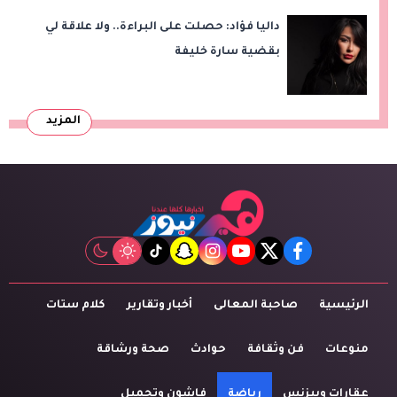
داليا فؤاد: حصلت على البراءة.. ولا علاقة لي
بقضية سارة خليفة
المزيد
tiktok
snapchat
instagram
youtube
twitter
facebook
الرئيسية
صاحبة المعالى
أخبار وتقارير
كلام ستات
منوعات
فن وثقافة
حوادث
صحة ورشاقة
عقارات وبيزنس
رياضة
فاشون وتجميل