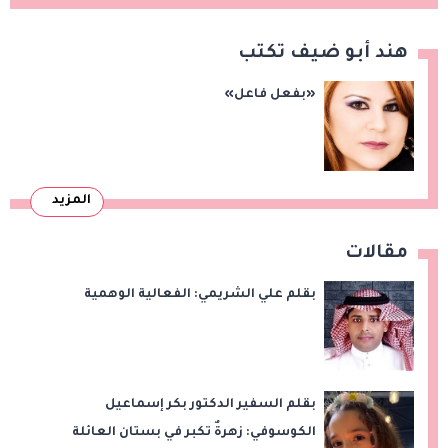
هند أبو ضيف تكتب
«بفعل فاعل»
المزيد
مقالات
بقلم علي الشريمي: الفعالية الوهمية
بقلم السفير الدكتور بكر إسماعيل
الكوسوفي: زهرةٌ تكبر في بستان العائلة