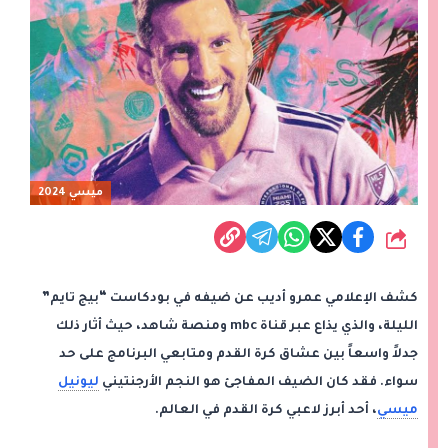
ميسي 2024
شارك
كشف الإعلامي عمرو أديب عن ضيفه في بودكاست “بيج تايم”
الليلة، والذي يذاع عبر قناة mbc ومنصة شاهد، حيث أثار ذلك
جدلاً واسعاً بين عشاق كرة القدم ومتابعي البرنامج على حد
سواء. فقد كان الضيف المفاجئ هو النجم الأرجنتيني
ليونيل
ميسي
، أحد أبرز لاعبي كرة القدم في العالم.