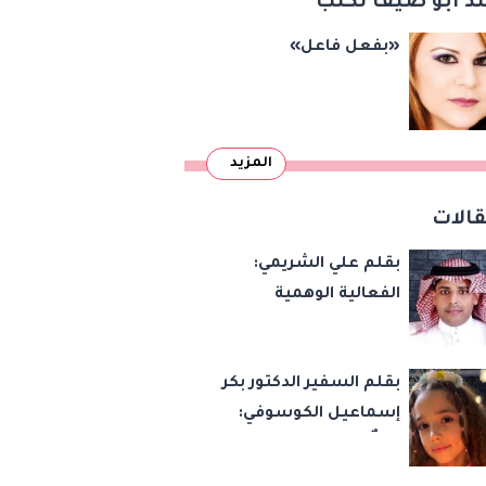
د أبو ضيف تكتب
«بريكس»
«بفعل فاعل»
المزيد
الات
بقلم علي الشريمي:
الفعالية الوهمية
بقلم السفير الدكتور بكر
إسماعيل الكوسوفي:
زهرةٌ تكبر في بستان
العائلة