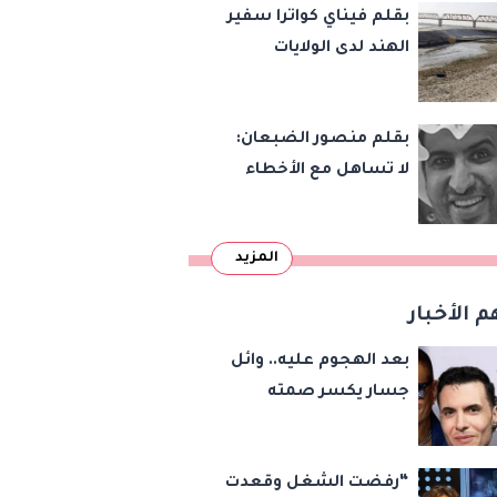
بقلم فيناي كواترا سفير
الهند لدى الولايات
المتحدة : معاهدة
دمرتها باكستان قبل
بقلم منصور الضبعان:
وقت طويل من تعليق
لا تساهل مع الأخطاء
الهند العمل بها
الإملائية
المزيد
م الأخبار
بعد الهجوم عليه.. وائل
جسار يكسر صمته
بشأن عمرو دياب وأمير
عيد
“رفضت الشغل وقعدت