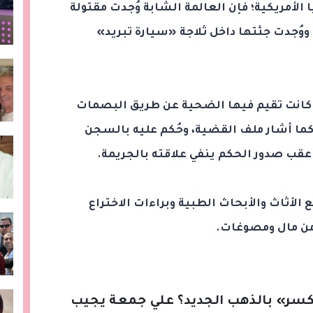
ا الأمريكية؛ فإن العالمة الشابة وُجدت مقتولة
نقاً في شُقتها في 20 أكتوبر 1997، ووُجدت جثتها داخل ثلاجة «سيارة تبريد»
 كانت تقيم فيها الضحية عن طريق البصمات
 كما أشار ملف القضية، وحُكم عليه بالسجن
 عقب صدور الحكم ينفي علاقته بالجريمة.
لأثاث والأبحاث الطبية وبراءات الاختراع
 من مال ومصوغات.
لكسر» بالذهب الجديد؟ علي جمعة يجيب