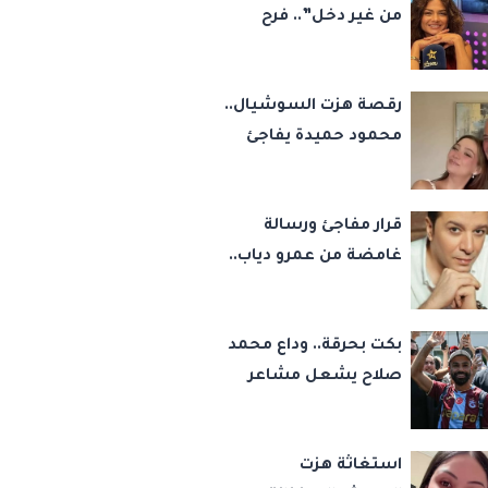
من غير دخل”.. فرح
يوسف تكشف كواليس
أصعب قراراتها وسر
رقصة هزت السوشيال..
اختفائها
محمود حميدة يفاجئ
الجميع بزفاف ابنته
ويستعيد ذكرى من
قرار مفاجئ ورسالة
«حرب الفراولة»
غامضة من عمرو دياب..
مصطفى كامل يحسم
مصيره في نقابة
بكت بحرقة.. وداع محمد
الموسيقيين
صلاح يشعل مشاعر
أشهر مشجعة
لليفربول.. ورسالة مؤثرة
استغاثة هزت
إلى ناديه الجديد