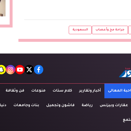
جراحة مخ وأعصاب
السعودية
t
agram
youtube
twitter
facebook
بة المعالى
أخبار وتقارير
كلام ستات
منوعات
فن وثقافة
عقارات وبيزنس
رياضة
فاشون وتجميل
بنات وجامعات
دنيا
تمع