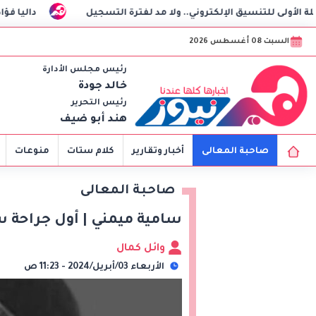
 الإلكتروني.. ولا مد لفترة التسجيل
داليا فؤاد: حصلت على الب
السبت 08 أغسطس 2026
رئيس مجلس الأدارة
خالد جودة
رئيس التحرير
هند أبو ضيف
صاحبة المعالى
أخبار وتقارير
كلام ستات
منوعات
صاحبة المعالى
سامية ميمني | أول جراحة
وائل كمال
الأربعاء 03/أبريل/2024 - 11:23 ص