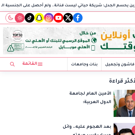
 شريكة حياتي ليست فنانة.. ولم أحصل على الجنسية المصرية
tiktok
snapchat
instagram
youtube
twitter
facebook
القائمة
فاشون وتجميل
بنات وجامعات
أكثر قراءة
الأمين العام لجامعة
الدول العربية:
الاعتداءات الإسرائيلية
تهدد أمن واستقرار
بعد الهجوم عليه.. وائل
المنطقة