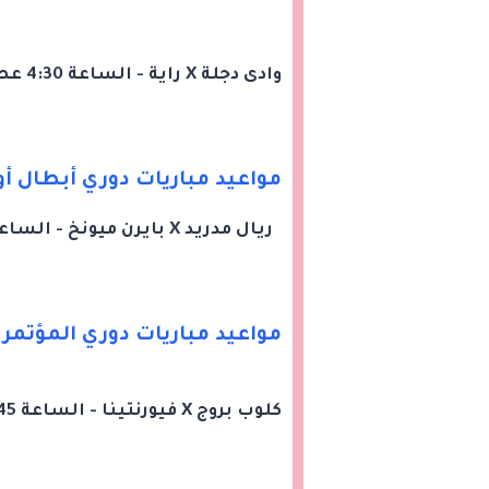
وادى دجلة X راية - الساعة 4:30 عصرا
مواعيد مباريات دوري أبطال أو
ريال مدريد X بايرن ميونخ - الساعة 10 مساء- على قناة beIN Sports HD 1
مواعيد مباريات دوري المؤتمر ا
كلوب بروج X فيورنتينا - الساعة 7:45 مساء على قناة beIN Sports HD 3