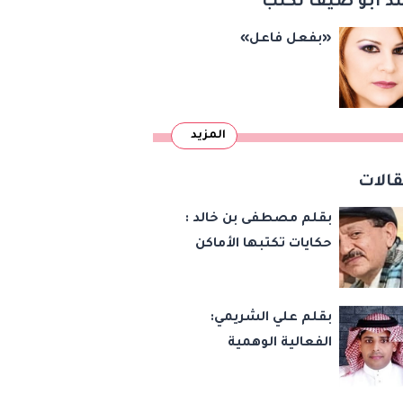
د أبو ضيف تكتب
المجتمعات العمرانية
«بفعل فاعل»
الجديدة
المزيد
الات
بقلم مصطفى بن خالد :
حكايات تكتبها الأماكن
بقلم علي الشريمي:
الفعالية الوهمية