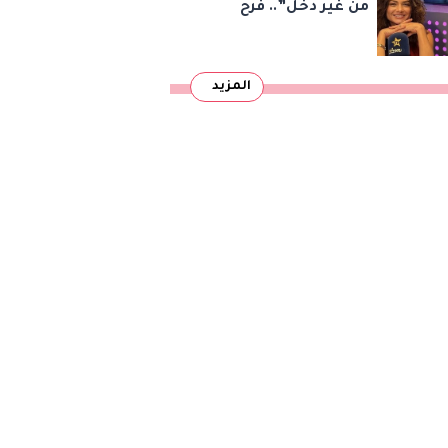
من غير دخل”.. فرح
يوسف تكشف كواليس
أصعب قراراتها وسر
المزيد
اختفائها