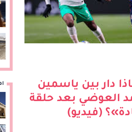
ذا دار بين ياسمين
اه
مد العوضي بعد حلقة
ة»؟ (فيديو)