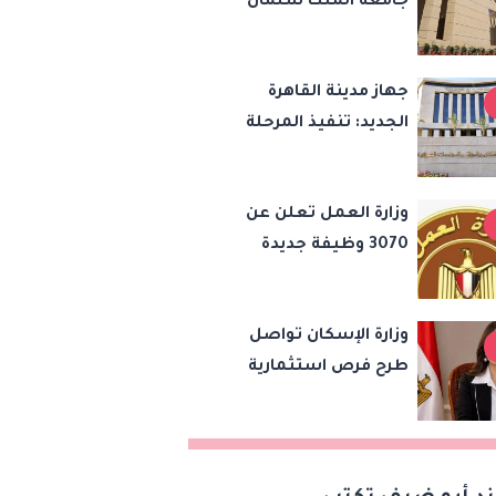
جامعة الملك سلمان
الدولية بالرسوم الإدارية
والخدمات التعليمية
جهاز مدينة القاهرة
الجديد: تنفيذ المرحلة
التاسعة لتوصيل التيار
الكهربائي الدائم بامتداد
وزارة العمل تعلن عن
النرجس بمشروع "بيت
3070 وظيفة جديدة
الوطن"
برواتب تصل لـ 9500
جنيه.. تعرف على
وزارة الإسكان تواصل
التفاصيل
طرح فرص استثمارية
متنوعة من خلال
المنصات الرقمية
للاستثمار المصري
والأجنبي لهيئة