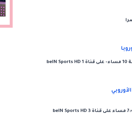
روبا
لأوروبي