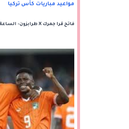
مواعيد مباريات كأس تركيا
فاتح قرا جمرك X طرابزون- الساعة 8:30 مساء