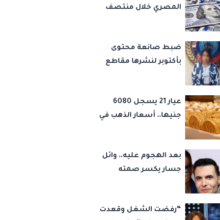
المصري خلال منتصف
تعاملات اليوم السبت 8
أغسطس 2026
ضبط صانعة محتوى
بأكتوبر لنشرها مقاطع
رقص خادشة للحياء
لتحقيق المشاهدات
عيار 21 يسجل 6080
والأرباح
جنيها.. أسعار الذهب في
مصر اليوم السبت 8
أغسطس 2026
بعد الهجوم عليه.. وائل
جسار يكسر صمته
بشأن عمرو دياب وأمير
عيد
“رفضت الشغل وقعدت