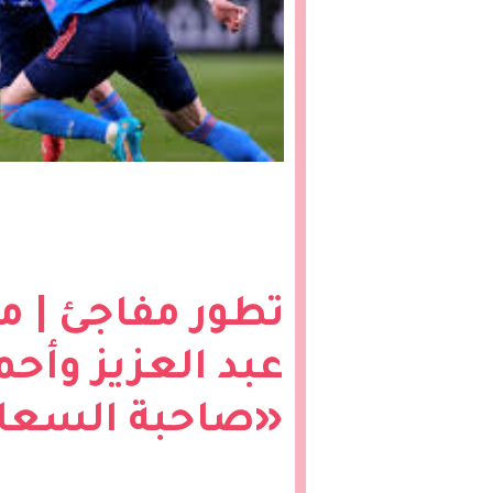
تطور مفاجئ | ما
عبد العزيز وأح
«صاحبة السعاد