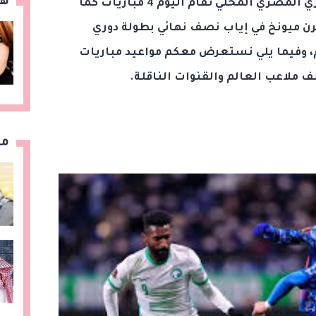
هن
المسابقات حول العالم، ففي الدوري المصري المحلي تقام اليوم 4 مباريات كما
يرن ميونخ في إياب نصف نهائي بطولة دوري
وم، وفيما يلي نستعرض معكم مواعيد مباريات
مق