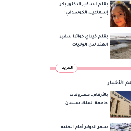
بقلم السفير الدكتور بكر
إسماعيل الكوسوفي:
زهرةٌ تكبر في بستان
العائلة
بقلم فيناي كواترا سفير
الهند لدى الولايات
المتحدة : معاهدة
دمرتها باكستان قبل
المزيد
وقت طويل من تعليق
الهند العمل بها
م الأخبار
بالأرقام.. مصروفات
جامعة الملك سلمان
الدولية بالرسوم الإدارية
والخدمات التعليمية
سعر الدولار أمام الجنيه