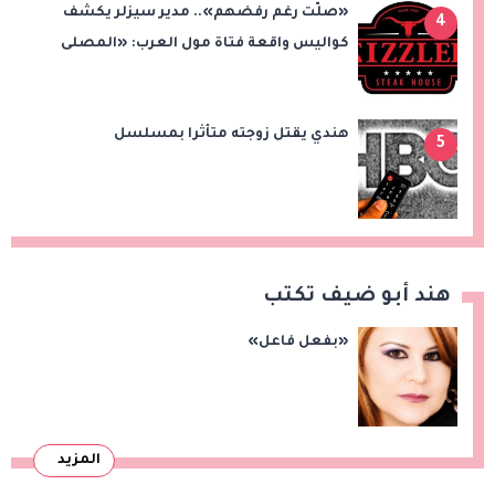
«صلّت رغم رفضهم».. مدير سيزلر يكشف
4
كواليس واقعة فتاة مول العرب: «المصلى
على بُعد 50 متر»
هندي يقتل زوجته متأثرا بمسلسل
5
هند أبو ضيف تكتب
«بفعل فاعل»
المزيد