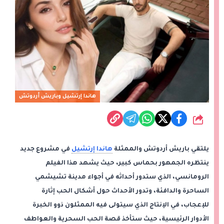
هاندا إرتشيل وباريش أردوتش
شارك
يلتقي باريش أردوتش والممثلة
هاندا إرتشيل
في مشروع جديد
ينتظره الجمهور بحماس كبير، حيث يشهد هذا الفيلم
الرومانسي، الذي ستدور أحداثه في أجواء مدينة تشيشمي
الساحرة والدافئة، وتدور الأحداث حول أشكال الحب إثارة
للإعجاب، في الإنتاج الذي سيتولى فيه الممثلون ذوو الخبرة
الأدوار الرئيسية، حيث ستأخذ قصة الحب السحرية والعواطف