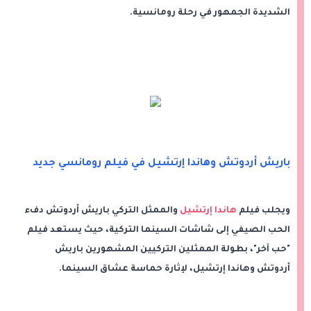
الشديدة الجمهور في رحلة رومانسية.
باريش أردوتش وهاندا إرتشيل في فيلم رومانسي جديد
ويجلب فيلم
هاندا إرتشيل
والممثل التركي باريش أردوتش دفء
الحب الصيفي إلى شاشات السينما التركية، حيث يستعد فيلم
"حب آخر"، بطولة الممثلين التركيين المشهورين باريش
أردوتش وهاندا إرتشيل، لإثارة حماسة عشاق السينما.