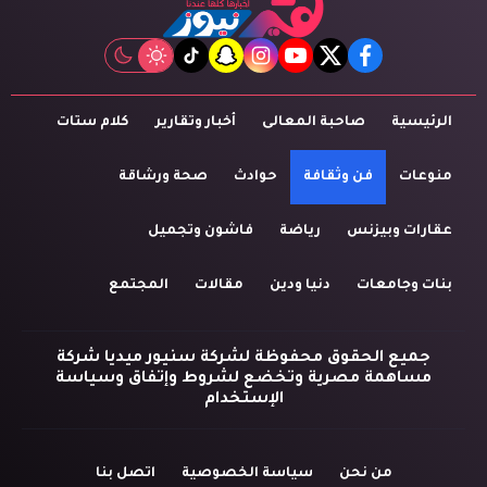
tiktok
snapchat
instagram
youtube
twitter
facebook
الرئيسية
صاحبة المعالى
أخبار وتقارير
كلام ستات
منوعات
فن وثقافة
حوادث
صحة ورشاقة
عقارات وبيزنس
رياضة
فاشون وتجميل
بنات وجامعات
دنيا ودين
مقالات
المجتمع
جميع الحقوق محفوظة لشركة سنيور ميديا شركة
مساهمة مصرية وتخضع لشروط وإتفاق وسياسة
الإستخدام
من نحن
سياسة الخصوصية
اتصل بنا