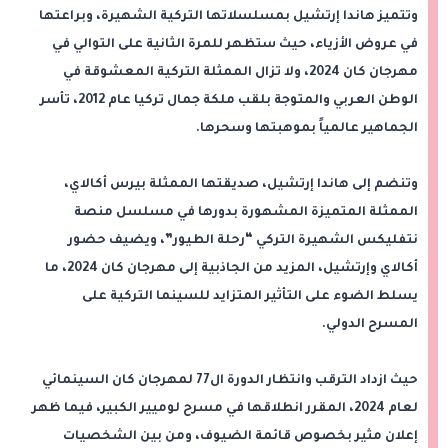
وتتميز هاندا إرتشيل بمسلسلاتها التركية الشهيرة، وبراعتها
في عروض الأزياء، حيث ستظهر للمرة الثانية على التوالي في
مهرجان كان 2024، ولا تزال الممثلة التركية المعشوقة في
الوطن العربي والمتوجة بلقب ملكة جمال تركيا عام 2012، تأسر
الجماهير عالمياً بموهبتها وسحرها.
وتنضم إلى هاندا إرتشيل، صديقتها الممثلة بيرس أكالاي،
الممثلة المتميزة المشهورة بدورها في مسلسل منصة
نتفليكس الشهيرة التركي “رحلة الطيور”، ويضيف حضور
أكالاي وإرتشيل، المزيد من الجاذبية إلى مهرجان كان 2024، ما
يسلط الضوء على التأثير المتزايد للسينما التركية على
المسرح الدولي.
حيث ازداد الترقب وانتظار الدورة ال77 لمهرجان كان السينمائي
لعام 2024، المقرر انطلاقها في مسرح لوميير الكبير، فيما ظهر
إعلان مثير بخصوص قائمة الضيوف، ومن بين الشخصيات