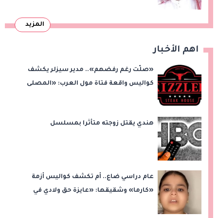
المزيد
اهم الأخبار
«صلّت رغم رفضهم».. مدير سيزلر يكشف
كواليس واقعة فتاة مول العرب: «المصلى
على بُعد 50 متر»
هندي يقتل زوجته متأثرا بمسلسل
عام دراسي ضاع.. أم تكشف كواليس أزمة
«كارما» وشقيقها: «عايزة حق ولادي في
التعليم»