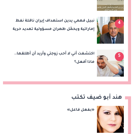
نبيل فهمي يدين استهداف إيران ناقلة نفط
4
إماراتية ويحمّل طهران مسؤولية تهديد حرية
الملاحة بمضيق هرمز
اكتشفت أني لا أحب زوجتي وأريد أن أطلقها..
5
ماذا أفعل؟
هند أبو ضيف تكتب
«بفعل فاعل»