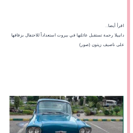
اقرأ أيضا..
دانييلا رحمة تستقبل عائلتها في بيروت استعداداً للاحتفال بزفافها
على ناصيف زيتون (صور)