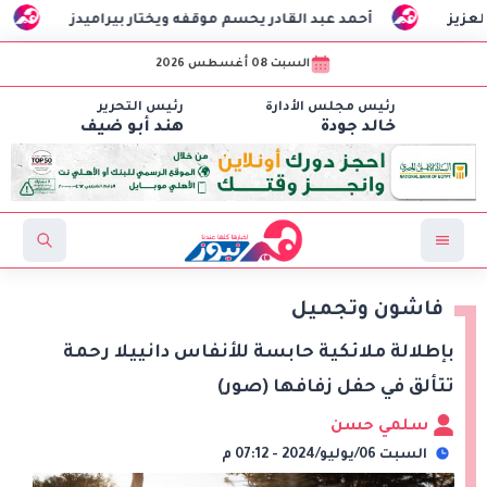
أحمد عبد القادر يحسم موقفه ويختار بيراميدز
بقلم مها عبد
السبت 08 أغسطس 2026
رئيس مجلس الأدارة
رئيس التحرير
خالد جودة
هند أبو ضيف
فاشون وتجميل
بإطلالة ملائكية حابسة للأنفاس دانييلا رحمة
تتألق في حفل زفافها (صور)
سلمي حسن
السبت 06/يوليو/2024 - 07:12 م