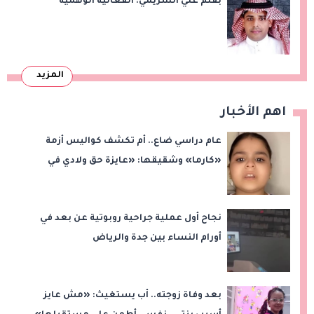
بقلم علي الشريمي: الفعالية الوهمية
المزيد
اهم الأخبار
عام دراسي ضاع.. أم تكشف كواليس أزمة
«كارما» وشقيقها: «عايزة حق ولادي في
التعليم»
نجاح أول عملية جراحية روبوتية عن بعد في
أورام النساء بين جدة والرياض
بعد وفاة زوجته.. أب يستغيث: «مش عايز