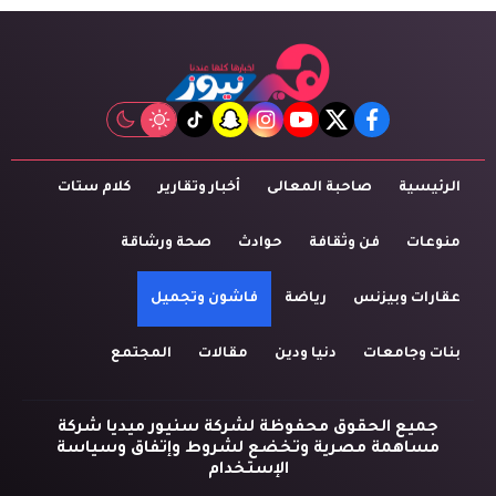
tiktok
snapchat
instagram
youtube
twitter
facebook
الرئيسية
صاحبة المعالى
أخبار وتقارير
كلام ستات
منوعات
فن وثقافة
حوادث
صحة ورشاقة
عقارات وبيزنس
رياضة
فاشون وتجميل
بنات وجامعات
دنيا ودين
مقالات
المجتمع
جميع الحقوق محفوظة لشركة سنيور ميديا شركة
مساهمة مصرية وتخضع لشروط وإتفاق وسياسة
الإستخدام