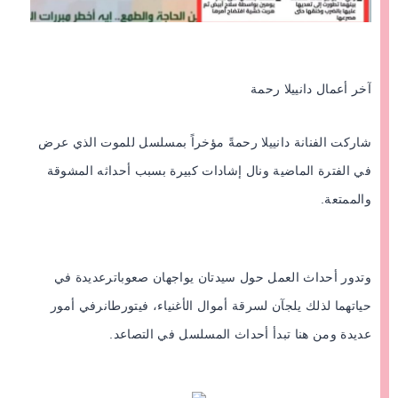
آخر أعمال دانييلا رحمة
شاركت الفنانة دانييلا رحمةً مؤخراً بمسلسل للموت الذي عرض
في الفترة الماضية ونال إشادات كبيرة بسبب أحداثه المشوقة
والممتعة.
وتدور أحداث العمل حول سيدتان يواجهان صعوباترعديدة في
حياتهما لذلك يلجآن لسرقة أموال الأغنياء، فيتورطانرفي أمور
عديدة ومن هنا تبدأ أحداث المسلسل في التصاعد.