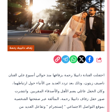
زفاف دانييلا رحمة
شارك
احتفلت الفنانة
دانييلا رحمة
بزفافها منذ حوالي أسبوع علي الفنان
ناصيف زيتون، وذلك بعد تردد العديد من الأنباء حول ارتباطهما،
وكان الحفل عائلي يضم الأهل والأصدقاء المقربين. وا
نتشرت
صور حفل زفاف دانييلا رحمة، المتألقة عبر صفحتها الشخصية
بموقع التواصل الاجتماعي " إنستجرام " وتفاعل العديد من