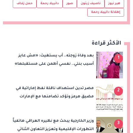
هير نيوز
ناصيف زيتون
صور
دانييلا رحمة
حفل زفاف
إطلالة دانييلا رحمة
الأكثر قراءة
بعد وفاة زوجته.. أب يستغيث: «مش عايز
1
أسيب بنتي.. نفسي أطمن على مستقبلها»
مصر تدين استهداف ناقلة نفط إماراتية في
2
مضيق هرمز وتؤكد تضامنها مع الإمارات
وزير الخارجية يبحث مع نظيره العراقي هاتفياً
3
التطورات الإقليمية وتعزيز التعاون الثنائي