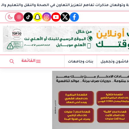
هم لتعزيز التعاون في الصحة والنقل والتعليم والثقافة
AIG توقع اتفاقية مع CSCEC الصينية لبدء تنفيذ مشروع AI Tower بالعاصمة الإدارية الجديدة
tiktok
snapchat
instagram
youtube
twitter
facebook
القائمة
فاشون وتجميل
بنات وجامعات