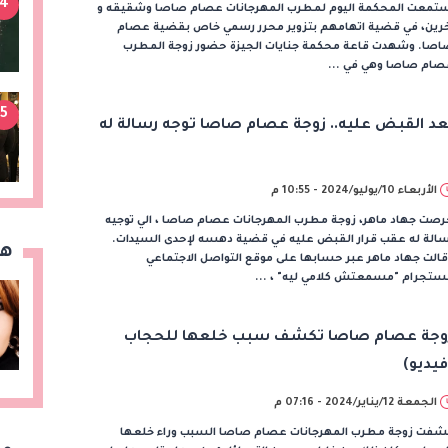
4
ستمعت المحكمة اليوم لمطرب المهرجانات عصام صاصا وشقيقه و
خرين، في قضية اتهامهم بتزوير محرر رسمي خاص بقضية عصام
اصا. وشهدت قاعة محكمة جنايات الجيزة حضور زوجة المطرب
صام صاصا وهي في ...
5
عد القبض عليه.. زوجة عصام صاصا توجه رسالة له
الأربعاء 10/يوليو/2024 - 10:55 م
رصت جهاد ماهر، زوجة مطرب المهرجانات عصام صاصا ، الي توجيه
سالة له عقب قرار القبض عليه في قضية دهسه لإحدى السيدات.
هن
الت جهاد ماهر عبر حسابها على موقع التواصل الاجتماعي
نستجرام "مسمعتش كلامي ليه" ، ...
وجة عصام صاصا تكشف سبب خلعها للحجاب
فيديو)
الجمعة 12/يناير/2024 - 07:16 م
شفت زوجة مطرب المهرجانات عصام صاصا السبب وراء خلعها