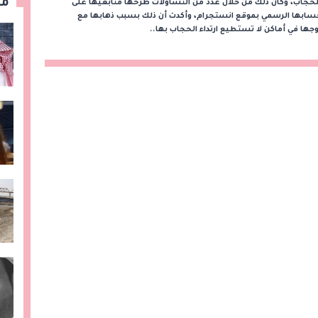
مق
حجاب، وكان ذلك من خلال عدد من التساؤلات طرحها متابعيها على
سابها الرسمي بموقع انستجرام، وأكدت أن ذلك بسبب ذهابها مع
جها في أماكن لا تستطيع ارتداء الحجاب بها..