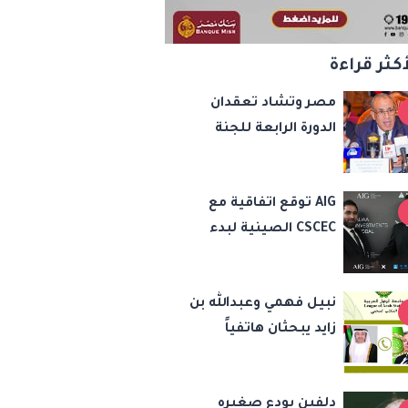
أكثر قراءة
مصر وتشاد تعقدان
الدورة الرابعة للجنة
المشتركة وتوقعان
مذكرات تفاهم لتعزيز
AIG توقع اتفاقية مع
التعاون في الصحة
CSCEC الصينية لبدء
والنقل والتعليم
تنفيذ مشروع AI Tower
والثقافة
بالعاصمة الإدارية
نبيل فهمي وعبدالله بن
الجديدة
زايد يبحثان هاتفياً
مستجدات الأوضاع
الإقليمية وسبل تعزيز
دلفين يودع صغيره
الاستقرار