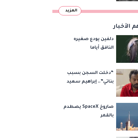
المزيد
م الأخبار
دلفين يودع صغيره
النافق أياما
“دخلت السجن بسبب
بناتي”.. إبراهيم سعيد
يكشف كواليس 45
قضية ورسالة مؤثرة
صاروخ SpaceX يصطدم
لابنتيه
بالقمر