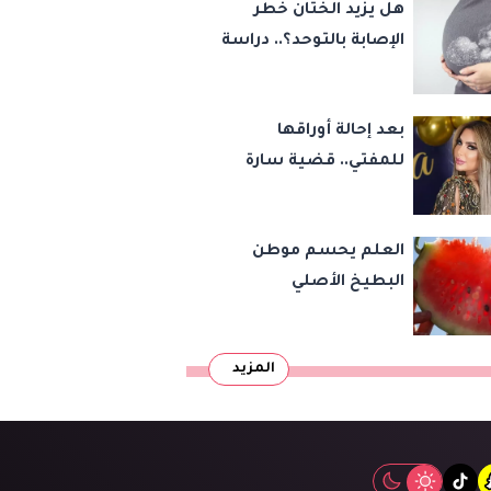
هل يزيد الختان خطر
الإصابة بالتوحد؟.. دراسة
تجيب
بعد إحالة أوراقها
للمفتي.. قضية سارة
خليفة تشعل مواقع
التواصل
العلم يحسم موطن
البطيخ الأصلي
المزيد
tiktok
snapcha
inst