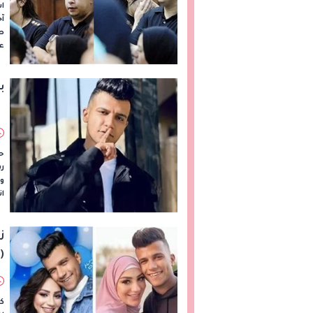
ا
آ
ص
ع
ب
ح
ر
وق
ا
ز
(
ك