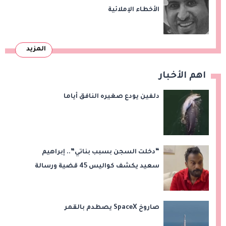
الأخطاء الإملائية
المزيد
اهم الأخبار
دلفين يودع صغيره النافق أياما
“دخلت السجن بسبب بناتي”.. إبراهيم
سعيد يكشف كواليس 45 قضية ورسالة
مؤثرة لابنتيه
صاروخ SpaceX يصطدم بالقمر