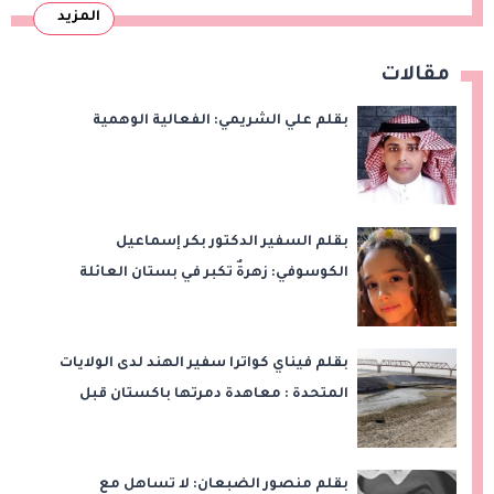
المزيد
مقالات
بقلم علي الشريمي: الفعالية الوهمية
بقلم السفير الدكتور بكر إسماعيل
الكوسوفي: زهرةٌ تكبر في بستان العائلة
بقلم فيناي كواترا سفير الهند لدى الولايات
المتحدة : معاهدة دمرتها باكستان قبل
وقت طويل من تعليق الهند العمل بها
بقلم منصور الضبعان: لا تساهل مع