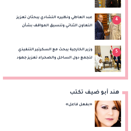
التعاون التجاري والاستثماري
عبد العاطي ونظيره التشادي يبحثان تعزيز
4
التعاون الثنائي وتنسيق المواقف بشأن
قضايا الإقليم
وزير الخارجية يبحث مع السكرتير التنفيذي
5
لتجمع دول الساحل والصحراء تعزيز جهود
الأمن والاستقرار ومكافحة الإرهاب
هند أبو ضيف تكتب
«بفعل فاعل»