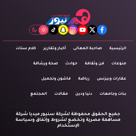
tiktok
snapchat
instagram
youtube
twitter
facebook
الرئيسية
صاحبة المعالى
أخبار وتقارير
كلام ستات
منوعات
فن وثقافة
حوادث
صحة ورشاقة
عقارات وبيزنس
رياضة
فاشون وتجميل
بنات وجامعات
دنيا ودين
مقالات
المجتمع
جميع الحقوق محفوظة لشركة سنيور ميديا شركة
مساهمة مصرية وتخضع لشروط وإتفاق وسياسة
الإستخدام