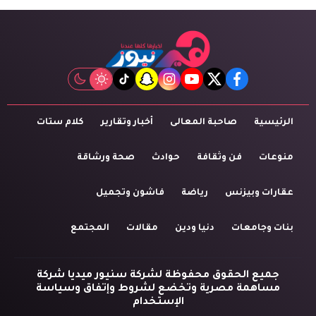
tiktok
snapchat
instagram
youtube
twitter
facebook
الرئيسية
صاحبة المعالى
أخبار وتقارير
كلام ستات
منوعات
فن وثقافة
حوادث
صحة ورشاقة
عقارات وبيزنس
رياضة
فاشون وتجميل
بنات وجامعات
دنيا ودين
مقالات
المجتمع
جميع الحقوق محفوظة لشركة سنيور ميديا شركة
مساهمة مصرية وتخضع لشروط وإتفاق وسياسة
الإستخدام