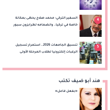
السفير التركي: محمد صلاح يحظى بمكانة
4
خاصة في تركيا.. وانضمامه لطرابزون سبور
سيعزز طموحات النادي
تنسيق الجامعات 2026.. استمرار تسجيل
5
الرغبات إلكترونيا لطلاب المرحلة الأولى
هند أبو ضيف تكتب
«بفعل فاعل»