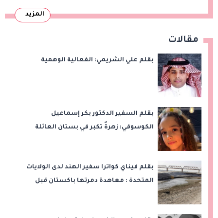
المزيد
مقالات
بقلم علي الشريمي: الفعالية الوهمية
بقلم السفير الدكتور بكر إسماعيل
الكوسوفي: زهرةٌ تكبر في بستان العائلة
بقلم فيناي كواترا سفير الهند لدى الولايات
المتحدة : معاهدة دمرتها باكستان قبل
وقت طويل من تعليق الهند العمل بها