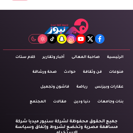
tiktok
snapchat
instagram
youtube
twitter
facebook
الرئيسية
صاحبة المعالى
أخبار وتقارير
كلام ستات
منوعات
فن وثقافة
حوادث
صحة ورشاقة
عقارات وبيزنس
رياضة
فاشون وتجميل
بنات وجامعات
دنيا ودين
مقالات
المجتمع
جميع الحقوق محفوظة لشركة سنيور ميديا شركة
مساهمة مصرية وتخضع لشروط وإتفاق وسياسة