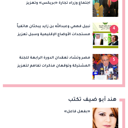
اجتماع وزراء تجارة «بريكس» وتعزيز
التعاون التجاري والاستثماري
نبيل فهمي وعبدالله بن زايد يبحثان هاتفياً
4
مستجدات الأوضاع الإقليمية وسبل تعزيز
الاستقرار
مصر وتشاد تعقدان الدورة الرابعة للجنة
5
المشتركة وتوقعان مذكرات تفاهم لتعزيز
التعاون في الصحة والنقل والتعليم والثقافة
هند أبو ضيف تكتب
«بفعل فاعل»