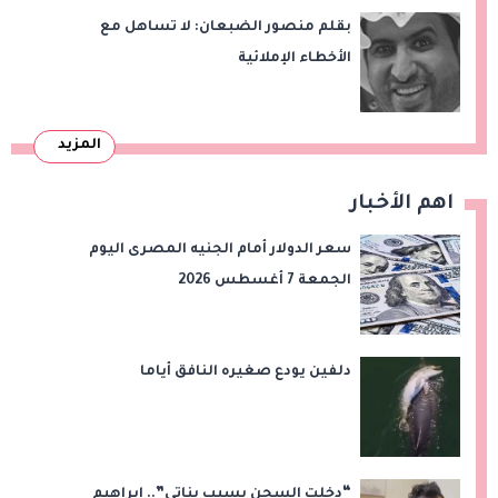
بقلم منصور الضبعان: لا تساهل مع
الأخطاء الإملائية
المزيد
اهم الأخبار
سعر الدولار أمام الجنيه المصرى اليوم
الجمعة 7 أغسطس 2026
دلفين يودع صغيره النافق أياما
“دخلت السجن بسبب بناتي”.. إبراهيم