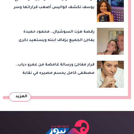
يوسف تكشف كواليس أصعب قراراتها وسر
اختفائها
رقصة هزت السوشيال.. محمود حميدة
يفاجئ الجميع بزفاف ابنته ويستعيد ذكرى
من «حرب الفراولة»
قرار مفاجئ ورسالة غامضة من عمرو دياب..
مصطفى كامل يحسم مصيره في نقابة
الموسيقيين
المزيد