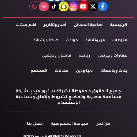
tiktok
snapchat
instagram
youtube
twitter
facebook
الرئيسية
صاحبة المعالى
أخبار وتقارير
كلام ستات
منوعات
فن وثقافة
حوادث
صحة ورشاقة
عقارات وبيزنس
رياضة
فاشون وتجميل
بنات وجامعات
دنيا ودين
مقالات
المجتمع
جميع الحقوق محفوظة لشركة سنيور ميديا شركة
مساهمة مصرية وتخضع لشروط وإتفاق وسياسة
الإستخدام
من نحن
سياسة الخصوصية
اتصل بنا
©2025 هير نيوز All Rights Reserved.