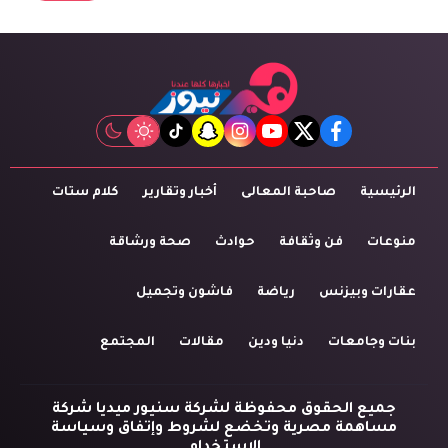
tiktok
snapchat
instagram
youtube
twitter
facebook
الرئيسية
صاحبة المعالى
أخبار وتقارير
كلام ستات
منوعات
فن وثقافة
حوادث
صحة ورشاقة
عقارات وبيزنس
رياضة
فاشون وتجميل
بنات وجامعات
دنيا ودين
مقالات
المجتمع
جميع الحقوق محفوظة لشركة سنيور ميديا شركة
مساهمة مصرية وتخضع لشروط وإتفاق وسياسة