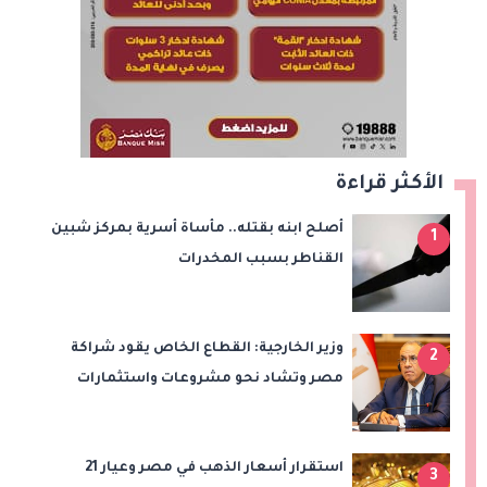
الأكثر قراءة
أصلح ابنه بقتله.. مأساة أسرية بمركز شبين
1
القناطر بسبب المخدرات
وزير الخارجية: القطاع الخاص يقود شراكة
2
مصر وتشاد نحو مشروعات واستثمارات
جديدة
استقرار أسعار الذهب في مصر وعيار 21
3