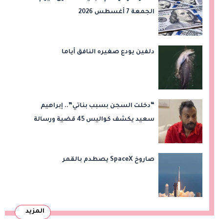
الجمعة 7 أغسطس 2026
دلفين يودع صغيره النافق أياما
“دخلت السجن بسبب بناتي”.. إبراهيم
سعيد يكشف كواليس 45 قضية ورسالة
مؤثرة لابنتيه
صاروخ SpaceX يصطدم بالقمر
المزيد