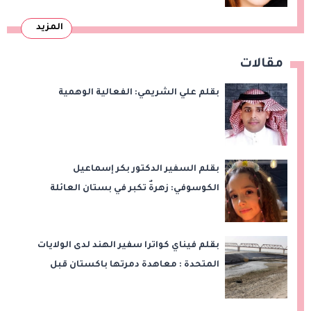
المزيد
مقالات
بقلم علي الشريمي: الفعالية الوهمية
بقلم السفير الدكتور بكر إسماعيل
الكوسوفي: زهرةٌ تكبر في بستان العائلة
بقلم فيناي كواترا سفير الهند لدى الولايات
المتحدة : معاهدة دمرتها باكستان قبل
وقت طويل من تعليق الهند العمل بها