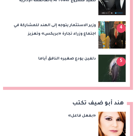
تنفيذ مشروع AI Tower بالعاصمة الإدارية
الجديدة
وزير الاستثمار يتوجه إلى الهند للمشاركة في
4
اجتماع وزراء تجارة «بريكس» وتعزيز
التعاون التجاري والاستثماري
دلفين يودع صغيره النافق أياما
5
هند أبو ضيف تكتب
«بفعل فاعل»