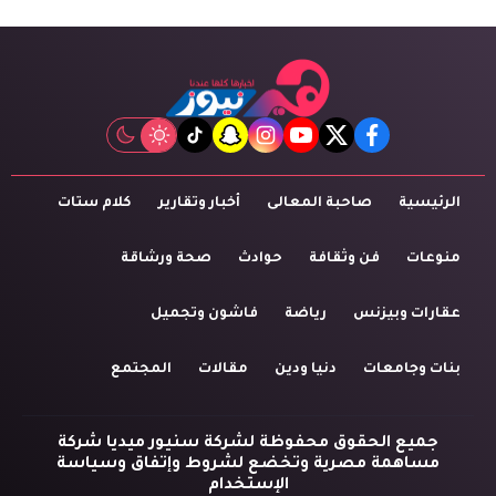
tiktok
snapchat
instagram
youtube
twitter
facebook
الرئيسية
صاحبة المعالى
أخبار وتقارير
كلام ستات
منوعات
فن وثقافة
حوادث
صحة ورشاقة
عقارات وبيزنس
رياضة
فاشون وتجميل
بنات وجامعات
دنيا ودين
مقالات
المجتمع
جميع الحقوق محفوظة لشركة سنيور ميديا شركة
مساهمة مصرية وتخضع لشروط وإتفاق وسياسة
الإستخدام