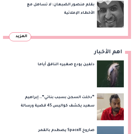
بقلم منصور الضبعان: لا تساهل مع
الأخطاء الإملائية
المزيد
اهم الأخبار
دلفين يودع صغيره النافق أياما
“دخلت السجن بسبب بناتي”.. إبراهيم
سعيد يكشف كواليس 45 قضية ورسالة
مؤثرة لابنتيه
صاروخ SpaceX يصطدم بالقمر