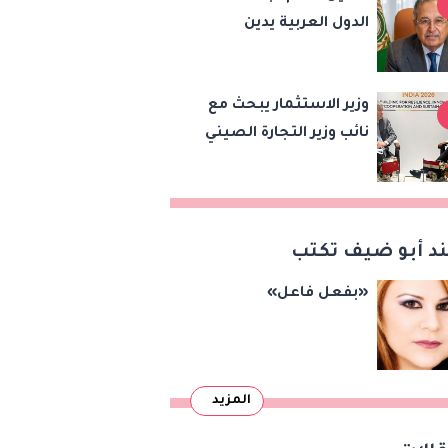
الدول العربية يدين
الاستراتيجية بين
هجمات الحوثيين على
البلدين
السعودية واليمن ويدعو
وزير الاستثمار يبحث مع
لوقف التصعيد
نائب وزير التجارة الصيني
تعزيز الشراكة
الاقتصادية وزيادة
الصادرات المصرية على
هامش اجتماعات
د أبو ضيف تكتب
«بريكس»
«بفعل فاعل»
المزيد