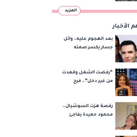
المزيد
م الأخبار
بعد الهجوم عليه.. وائل
جسار يكسر صمته
بشأن عمرو دياب وأمير
عيد
“رفضت الشغل وقعدت
من غير دخل”.. فرح
يوسف تكشف كواليس
أصعب قراراتها وسر
رقصة هزت السوشيال..
اختفائها
محمود حميدة يفاجئ
الجميع بزفاف ابنته
ويستعيد ذكرى من