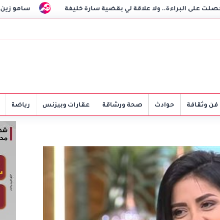
اءة.. ولا علاقة لي بقضية سارة خليفة
سامو زين يحسم الجدل: 
فن وثقافة
حوادث
صحة ورشاقة
عقارات وبيزنس
رياضة