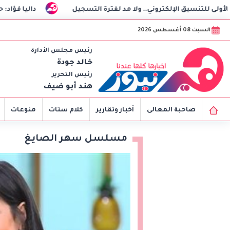
الإلكتروني.. ولا مد لفترة التسجيل
داليا فؤاد: حصلت على البر
السبت 08 أغسطس 2026
رئيس مجلس الأدارة
خالد جودة
رئيس التحرير
هند أبو ضيف
صاحبة المعالى
أخبار وتقارير
كلام ستات
منوعات
مسلسل سهر الصايغ