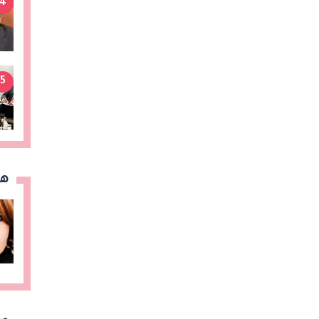
4
5
هن