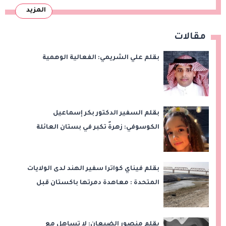
المزيد
مقالات
بقلم علي الشريمي: الفعالية الوهمية
بقلم السفير الدكتور بكر إسماعيل
الكوسوفي: زهرةٌ تكبر في بستان العائلة
بقلم فيناي كواترا سفير الهند لدى الولايات
المتحدة : معاهدة دمرتها باكستان قبل
وقت طويل من تعليق الهند العمل بها
بقلم منصور الضبعان: لا تساهل مع