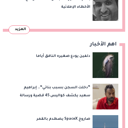
الأخطاء الإملائية
المزيد
اهم الأخبار
دلفين يودع صغيره النافق أياما
“دخلت السجن بسبب بناتي”.. إبراهيم
سعيد يكشف كواليس 45 قضية ورسالة
مؤثرة لابنتيه
صاروخ SpaceX يصطدم بالقمر