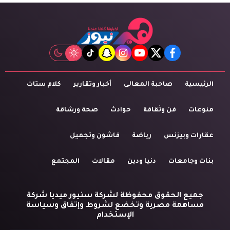
tiktok
snapchat
instagram
youtube
twitter
facebook
الرئيسية
صاحبة المعالى
أخبار وتقارير
كلام ستات
منوعات
فن وثقافة
حوادث
صحة ورشاقة
عقارات وبيزنس
رياضة
فاشون وتجميل
بنات وجامعات
دنيا ودين
مقالات
المجتمع
جميع الحقوق محفوظة لشركة سنيور ميديا شركة
مساهمة مصرية وتخضع لشروط وإتفاق وسياسة
الإستخدام