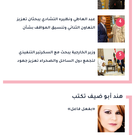
التعاون التجاري والاستثماري
عبد العاطي ونظيره التشادي يبحثان تعزيز
4
التعاون الثنائي وتنسيق المواقف بشأن
قضايا الإقليم
وزير الخارجية يبحث مع السكرتير التنفيذي
5
لتجمع دول الساحل والصحراء تعزيز جهود
الأمن والاستقرار ومكافحة الإرهاب
هند أبو ضيف تكتب
«بفعل فاعل»