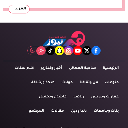
المزيد
tiktok
snapchat
instagram
youtube
twitter
facebook
الرئيسية
صاحبة المعالى
أخبار وتقارير
كلام ستات
منوعات
فن وثقافة
حوادث
صحة ورشاقة
عقارات وبيزنس
رياضة
فاشون وتجميل
بنات وجامعات
دنيا ودين
مقالات
المجتمع