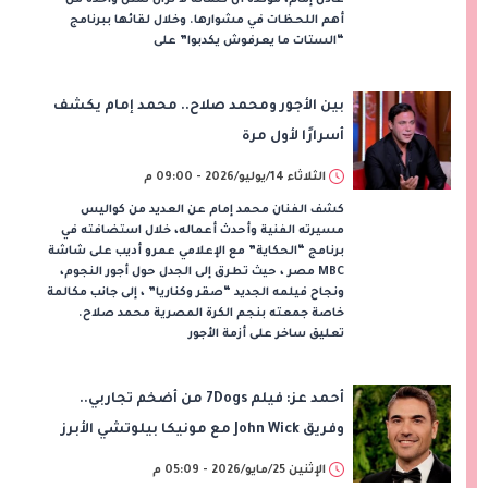
أهم اللحظات في مشوارها. وخلال لقائها ببرنامج
“الستات ما يعرفوش يكدبوا” على
بين الأجور ومحمد صلاح.. محمد إمام يكشف
أسرارًا لأول مرة
الثلاثاء 14/يوليو/2026 - 09:00 م
كشف الفنان محمد إمام عن العديد من كواليس
مسيرته الفنية وأحدث أعماله، خلال استضافته في
برنامج “الحكاية” مع الإعلامي عمرو أديب على شاشة
MBC مصر ، حيث تطرق إلى الجدل حول أجور النجوم،
ونجاح فيلمه الجديد “صقر وكناريا” ، إلى جانب مكالمة
خاصة جمعته بنجم الكرة المصرية محمد صلاح.
تعليق ساخر على أزمة الأجور
أحمد عز: فيلم 7Dogs من أضخم تجاربي..
وفريق John Wick مع مونيكا بيلوتشي الأبرز
الإثنين 25/مايو/2026 - 05:09 م