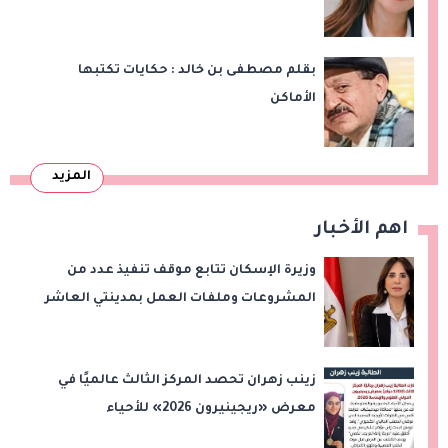
بقلم مصطفى بن خالد : حكايات تكتبها
الأماكن
المزيد
اهم الأخبار
وزيرة الإسكان تتابع موقف تنفيذ عدد من
المشروعات وملفات العمل بمدينتي العاشر
من رمضان وحدائق العاشر من رمضان
زينب زهران تحصد المركز الثالث عالميًا في
معرض «ريجينيرون 2026» للأحياء
الحاسوبية