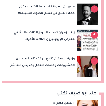
مهرجان الغردقة لسينما الشباب يكرّم
3
حمادة هلال في قسم «صوت السينما»
زينب زهران تحصد المركز الثالث عالميًا في
4
معرض «ريجينيرون 2026» للأحياء
الحاسوبية
وزيرة الإسكان تتابع موقف تنفيذ عدد من
5
المشروعات وملفات العمل بمدينتي العاشر
من رمضان وحدائق العاشر من رمضان
هند أبو ضيف تكتب
«بفعل فاعل»