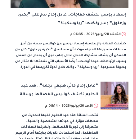
إسعاد يونس تكشف مفاجآت.. عادل إمام ندم على “بكيزة
وزغلول” وسر رفضها “ريا وسكينة”
الثلاثاء 28/يوليو/2026 - 06:35 م
كشفت الفنانة والإعلامية إسعاد يونس عن كواليس جديدة من أبرز
محطات مسيرتها الفنية، مؤكدة أن مسلسل “بكيزة وزغلول” كان من
الممكن أن يشهد مشاركة الفنان عادل إمام، قبل أن يعتذر عن العمل
بسبب ارتباطاته، فيما أوضحت أيضًا الأسباب التي دفعتها للاعتذار عن
بطولة مسرحية “ريا وسكينة” ، وذلك خلال ندوة تكريمها في الدورة
“عادل إمام قالّي هتبقي نجمة”.. هند عبد
الحليم تكشف كواليس انفصالها ورسالة
الزعيم غيّرت حياتها
الأحد 26/يوليو/2026 - 08:14 م
فتحت الفنانة هند عبد الحليم قلبها للحديث عن
محطات مؤثرة في حياتها الشخصية والفنية،
متطرقة إلى تجربة انفصالها، ونظرتها للعلاقات
العاطفية، كما استعادت ذكريات بدايتها أمام الزعيم
عادل إمام، مؤكدة أن كلماته لا تزال تمثل واحدة من