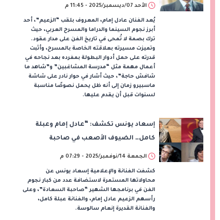
الأحد 07/ديسمبر/2025 - 11:45 م
يُعد الفنان عادل إمام، المعروف بلقب “الزعيم”، أحد
أبرز نجوم السينما والدراما والمسرح العربي، حيث
ترك بصمة لا تُمحى في تاريخ الفن على مدار عقود.
وتميزت مسيرته بعلاقته الخاصة بالمسرح، وأثبت
قدرته على حمل أدوار البطولة بمفرده بعد نجاحه في
أعمال مهمة مثل “مدرسة المشاغبين” و”شاهد ما
شافش حاجة”، حيث أشار في حوار نادر على شاشة
ماسبيرو زمان إلى أنه ظل يحمل نصوصًا مناسبة
لسنوات قبل أن يقدم عليها.
إسعاد يونس تكشف: “عادل إمام وعبلة
كامل… الضيوف الأصعب في صاحبة
السعادة!”
الجمعة 14/نوفمبر/2025 - 07:29 م
كشفت الفنانة والإعلامية إسعاد يونس عن
محاولاتها المستمرة لاستضافة عدد من كبار نجوم
الفن في برنامجها الشهير “صاحبة السعادة”، وعلى
رأسهم الزعيم عادل إمام، والفنانة عبلة كامل،
والفنانة القديرة إنعام سالوسة.