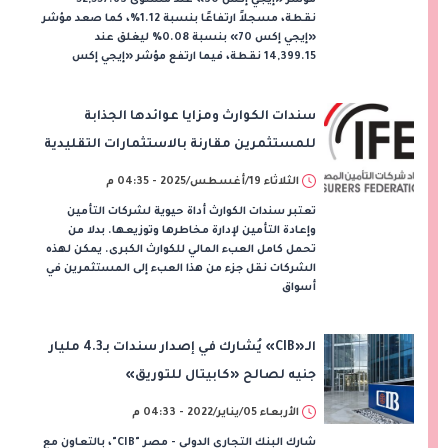
نقطة، مسجلاً ارتفاعًا بنسبة 1.12%، كما صعد مؤشر
«إيجي إكس 70» بنسبة 0.08% ليغلق عند
14,399.15 نقطة، فيما ارتفع مؤشر «إيجي إكس
سندات الكوارث ومزايا عوائدها الجذابة
للمستثمرين مقارنة بالاستثمارات التقليدية
الثلاثاء 19/أغسطس/2025 - 04:35 م
تعتبر سندات الكوارث أداة حيوية لشركات التأمين
وإعادة التأمين لإدارة مخاطرها وتوزيعها. بدلا من
تحمل كامل العبء المالي للكوارث الكبرى. يمكن لهذه
الشركات نقل جزء من هذا العبء إلى المستثمرين في
أسواق
الـ«CIB» يُشارك في إصدار سندات بـ4.3 مليار
جنيه لصالح «كابيتال للتوريق»
الأربعاء 05/يناير/2022 - 04:33 م
شارك البنك التجاري الدولي - مصر "CIB"، بالتعاون مع