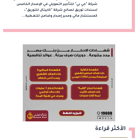
شركة "جي بي" للتأجير التمويلي في الإصدار الخامس
لسندات توريق لصالح شركة "كابيتال للتوريق"،
كمستشار مالي ومدير إصدار وضامن للتغطية...
الأكثر قراءة