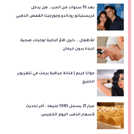
بعد 10 سنوات من الحب.. هل يدخل
كريستيانو رونالدو وجورجينا القفص الذهبي
في ماديرا؟
للأطفال .. دليل الأمّ الذكية لوجبات صحية
لذيذة بدون حرمان
جوانا كريم | فنانة عراقية برعت في تلفزيون
الخليج
عيار 21 يسجل 5985 جنيها.. آخر تحديث
لأسعار الذهب اليوم الخميس