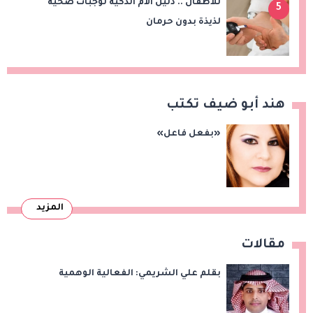
للأطفال .. دليل الأمّ الذكية لوجبات صحية
5
لذيذة بدون حرمان
هند أبو ضيف تكتب
«بفعل فاعل»
المزيد
مقالات
بقلم علي الشريمي: الفعالية الوهمية