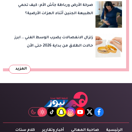
صرخة الأرض ورباطة جأش الأم: كيف تحمي
الطبيعة الجنين أثناء الهزات الأرضية؟
زلزال الانفصالات يضرب الوسط الفني .. ابرز
حالات الطلاق من بداية 2026 حتى الأن
المزيد
tiktok
snapchat
instagram
youtube
twitter
facebook
الرئيسية
صاحبة المعالى
أخبار وتقارير
كلام ستات