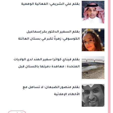
بقلم علي الشريمي: الفعالية الوهمية
بقلم السفير الدكتور بكر إسماعيل
الكوسوفي: زهرةٌ تكبر في بستان العائلة
بقلم فيناي كواترا سفير الهند لدى الولايات
المتحدة : معاهدة دمرتها باكستان قبل
وقت طويل من تعليق الهند العمل بها
بقلم منصور الضبعان: لا تساهل مع
الأخطاء الإملائية