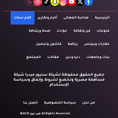
tiktok
snapchat
instagram
youtube
twitter
facebook
الرئيسية
صاحبة المعالى
أخبار وتقارير
كلام ستات
منوعات
فن وثقافة
حوادث
صحة ورشاقة
عقارات وبيزنس
رياضة
فاشون وتجميل
بنات وجامعات
دنيا ودين
مقالات
المجتمع
جميع الحقوق محفوظة لشركة سنيور ميديا شركة
مساهمة مصرية وتخضع لشروط وإتفاق وسياسة
الإستخدام
من نحن
سياسة الخصوصية
اتصل بنا
©2025 هير نيوز All Rights Reserved.