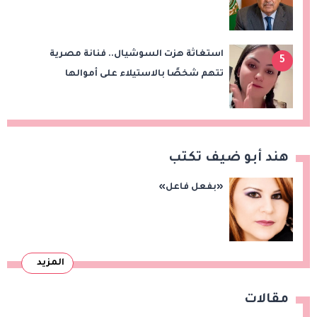
ويدعو لوقف التصعيد
استغاثة هزت السوشيال.. فنانة مصرية
5
تتهم شخصًا بالاستيلاء على أموالها
وتكشف مفاجأة
هند أبو ضيف تكتب
«بفعل فاعل»
المزيد
مقالات