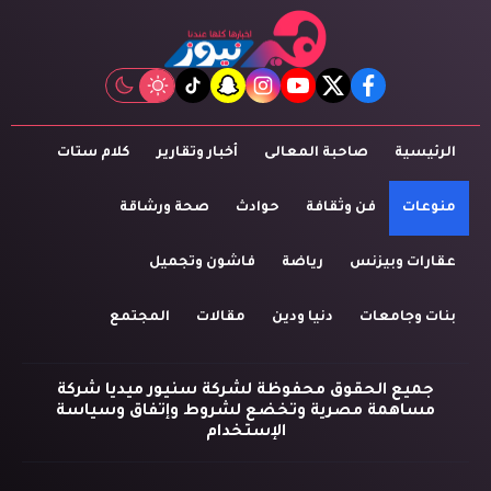
tiktok
snapchat
instagram
youtube
twitter
facebook
الرئيسية
صاحبة المعالى
أخبار وتقارير
كلام ستات
منوعات
فن وثقافة
حوادث
صحة ورشاقة
عقارات وبيزنس
رياضة
فاشون وتجميل
بنات وجامعات
دنيا ودين
مقالات
المجتمع
جميع الحقوق محفوظة لشركة سنيور ميديا شركة
مساهمة مصرية وتخضع لشروط وإتفاق وسياسة
الإستخدام