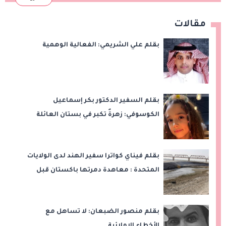
مقالات
بقلم علي الشريمي: الفعالية الوهمية
بقلم السفير الدكتور بكر إسماعيل
الكوسوفي: زهرةٌ تكبر في بستان العائلة
بقلم فيناي كواترا سفير الهند لدى الولايات
المتحدة : معاهدة دمرتها باكستان قبل
وقت طويل من تعليق الهند العمل بها
بقلم منصور الضبعان: لا تساهل مع
الأخطاء الإملائية