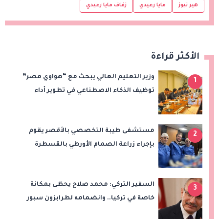
هير نيوز
مايا رعيدي
زفاف مايا رعيدي
الأكثر قراءة
وزير التعليم العالي يبحث مع “هواوي مصر”
1
توظيف الذكاء الاصطناعي في تطوير أداء
الجامعات وبناء الكوادر الرقمية
مستشفى طيبة التخصصي بالأقصر يقوم
2
بإجراء زراعة الصمام الأورطي بالقسطرة
(TAVI)
السفير التركي: محمد صلاح يحظى بمكانة
3
خاصة في تركيا.. وانضمامه لطرابزون سبور
سيعزز طموحات النادي