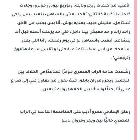
الأغنية من كلمات ويجز وتايك، وتوزيع تيودور مونرو، وجاءت
كلمات الأغنية كالتالي: "الحب مش بالساهل، بتعذب بس روحي
تستاهل، مفيش حبيب بعديه بوش، أنا بس بجيب من الآخر،
واحد زائد واحد مفيش بينا داخل، خلي حد يزعلك ألحقه قبل أما
يتشاهد، أتعذب وأستاهل لو في يوم زعلتك، وأنا اللي بقدر
أسامحك من قبل آسف بتاعتك، فحتى لو تقسى ساعة هتفوق
وترجعلي".
وشهدت ساحة الراب المصري مؤخرًا تصاعدًا في الخلاف بين
النجمين ويجز ومروان بابلو، حيث تحول من تعاون فني إلى صراع
علني أثار جدلًا واسعًا بين الجمهور والمتابعين.
وعلق الإعلامي عمرو أديب على المنافسة القائمة في الراب
المصري حاليًّا بين ويجز ومروان بابلو.