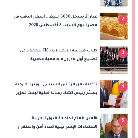
والأرباح
عيار 21 يسجل 6080 جنيها.. أسعار الذهب في
2
مصر اليوم السبت 8 أغسطس 2026
طلاب هندسة الاتصالات بـCIC ينجحون في
3
تصنيع أول «درون» جامعية مصرية
بالتعاون مع وزارة الدفاع وتوظيف تقنيات 6G
بتكليف من الرئيس السيسي.. وزير الخارجية
4
يسلّم رئيس تشاد رسالة خطية لبحث تعزيز
الشراكة الاستراتيجية بين البلدين
الأمين العام لجامعة الدول العربية:
5
الاعتداءات الإسرائيلية تهدد أمن واستقرار
المنطقة