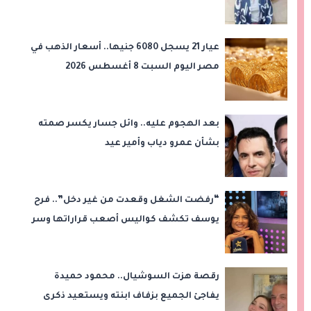
والأرباح
عيار 21 يسجل 6080 جنيها.. أسعار الذهب في
مصر اليوم السبت 8 أغسطس 2026
بعد الهجوم عليه.. وائل جسار يكسر صمته
بشأن عمرو دياب وأمير عيد
“رفضت الشغل وقعدت من غير دخل”.. فرح
يوسف تكشف كواليس أصعب قراراتها وسر
اختفائها
رقصة هزت السوشيال.. محمود حميدة
يفاجئ الجميع بزفاف ابنته ويستعيد ذكرى