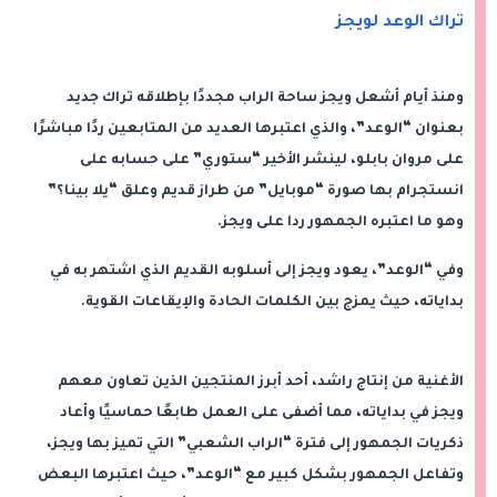
تراك الوعد لويجز
ومنذ أيام أشعل ويجز ساحة الراب مجددًا بإطلاقه تراك جديد
بعنوان “الوعد”، والذي اعتبرها العديد من المتابعين ردًا مباشرًا
على مروان بابلو، لينشر الأخير “ستوري” على حسابه على
انستجرام بها صورة “موبايل” من طراز قديم وعلق “يلا بينا؟”
وهو ما اعتبره الجمهور ردا على ويجز.
وفي “الوعد”، يعود ويجز إلى أسلوبه القديم الذي اشتهر به في
بداياته، حيث يمزج بين الكلمات الحادة والإيقاعات القوية.
الأغنية من إنتاج راشد، أحد أبرز المنتجين الذين تعاون معهم
ويجز في بداياته، مما أضفى على العمل طابعًا حماسيًا وأعاد
ذكريات الجمهور إلى فترة “الراب الشعبي” التي تميز بها ويجز،
وتفاعل الجمهور بشكل كبير مع “الوعد”، حيث اعتبرها البعض