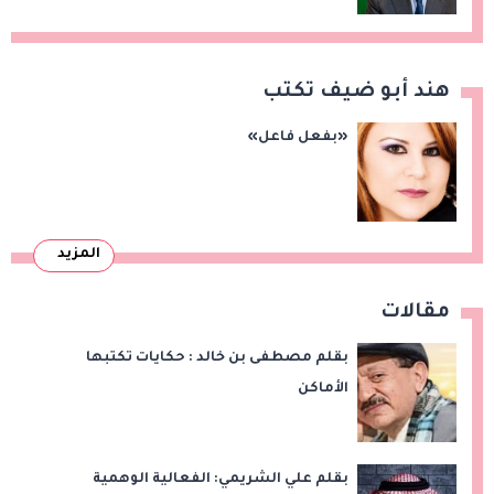
هند أبو ضيف تكتب
«بفعل فاعل»
المزيد
مقالات
بقلم مصطفى بن خالد : حكايات تكتبها
الأماكن
بقلم علي الشريمي: الفعالية الوهمية