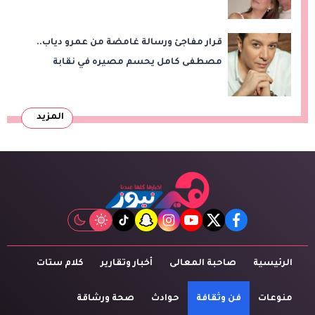
من «حرب الفراولة»
قرار مفاجئ ورسالة غامضة من عمرو دياب..
مصطفى كامل يحسم مصيره في نقابة
الموسيقيين
المزيد
tiktok
snapchat
instagram
youtube
twitter
facebook
الرئيسية
صاحبة المعالى
أخبار وتقارير
كلام ستات
منوعات
فن وثقافة
حوادث
صحة ورشاقة