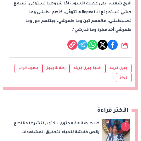
أفرج شعب، أبقى عملك الأسود، أمّا شروطنا تستوفى، تسمع
حسّي تستموتع الـ Repeat فـ تتوفّى، كاظم بطشي وما
تصلبطشي، عالفهم تبن وما طمرشي، جبتلهم موز وما
طمرشي أخد فكرة وما قدرشي".
شارك
جيرل فريند
اغنية جيرل فريند
إطلالة ويجز
مطرب الراب
ويجز
الأكثر قراءة
ضبط صانعة محتوى بأكتوبر لنشرها مقاطع
1
رقص خادشة للحياء لتحقيق المشاهدات