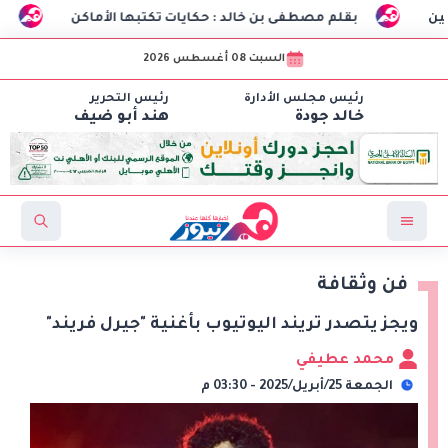
قلم مصطفى بن خالد : حكايات تكتبها الأماكن
طلاب هندسة الاتصالات بـCIC ينجحون في تصنيع أول «درون» جامعية مص
السبت 08 أغسطس 2026
رئيس مجلس الأدارة
رئيس التحرير
خالد جودة
هند أبو ضيف
فن وثقافة
ويجز يتصدر تريند اليوتيوب بأغنية "جيرل فريند"
محمد عطيفي
الجمعة 25/أبريل/2025 - 03:30 م