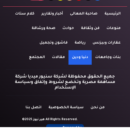
الرئيسية
صاحبة المعالى
أخبار وتقارير
كلام ستات
منوعات
فن وثقافة
حوادث
صحة ورشاقة
عقارات وبيزنس
رياضة
فاشون وتجميل
بنات وجامعات
دنيا ودين
مقالات
المجتمع
جميع الحقوق محفوظة لشركة سنيور ميديا شركة
مساهمة مصرية وتخضع لشروط وإتفاق وسياسة
الإستخدام
من نحن
سياسة الخصوصية
اتصل بنا
©2025 هير نيوز All Rights Reserved.
Powered by