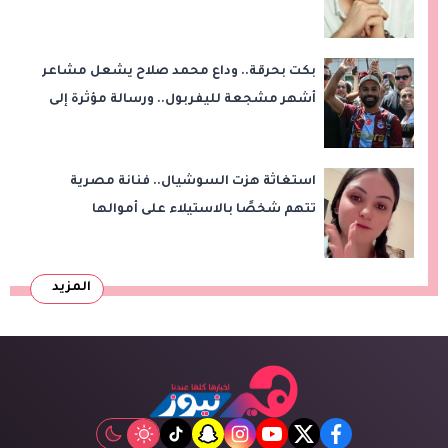
الموسيقيين
بكت بحرقة.. وداع محمد صلاح يشعل مشاعر
أشهر مشجعة لليفربول.. ورسالة مؤثرة إلى
ناديه الجديد
استغاثة هزت السوشيال.. فنانة مصرية
تتهم شخصًا بالاستيلاء على أموالها
وتكشف مفاجأة
المزيد
tiktok
snapchat
instagram
youtube
twitter
facebook