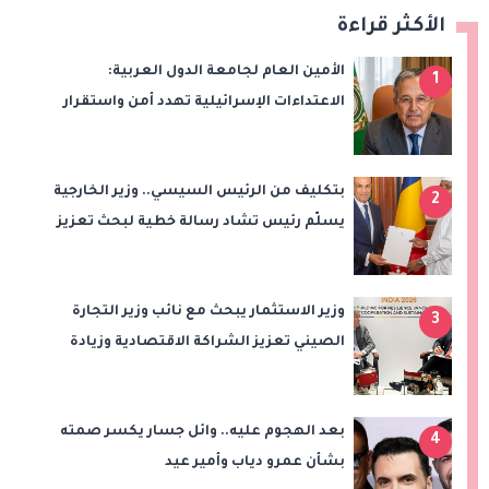
الأكثر قراءة
الأمين العام لجامعة الدول العربية:
1
الاعتداءات الإسرائيلية تهدد أمن واستقرار
المنطقة
بتكليف من الرئيس السيسي.. وزير الخارجية
2
يسلّم رئيس تشاد رسالة خطية لبحث تعزيز
الشراكة الاستراتيجية بين البلدين
وزير الاستثمار يبحث مع نائب وزير التجارة
3
الصيني تعزيز الشراكة الاقتصادية وزيادة
الصادرات المصرية على هامش اجتماعات
«بريكس»
بعد الهجوم عليه.. وائل جسار يكسر صمته
4
بشأن عمرو دياب وأمير عيد