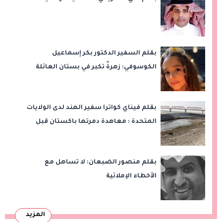
بقلم السفير الدكتور بكر إسماعيل
الكوسوفي: زهرةٌ تكبر في بستان العائلة
بقلم فيناي كواترا سفير الهند لدى الولايات
المتحدة : معاهدة دمرتها باكستان قبل
وقت طويل من تعليق الهند العمل بها
بقلم منصور الضبعان: لا تساهل مع
الأخطاء الإملائية
المزيد