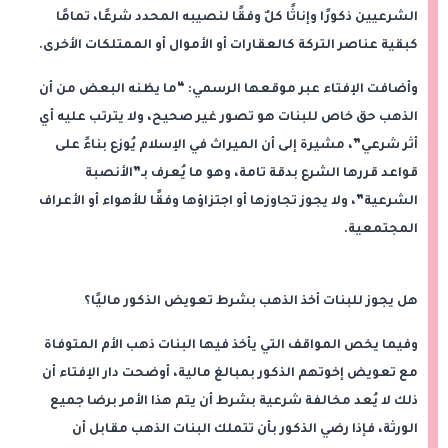
الشرعيين ذكورًا وإناثًا كلٌ وفقًا لنصيبه المحدد شرعًا، تمامًا
كبقية عناصر التركة كالعقارات أو الأموال أو الممتلكات الأخرى.
وأضافت الإفتاء عبر موقعها الرسمي: “ما يظنه البعض من أن
الذهب حق خاص للبنات هو تصور غير صحيح، ولا يترتب عليه أي
أثر شرعي”، مشيرة إلى أن الميراث في الإسلام يُوزع بناءً على
قواعد قررها الشرع بدقة تامة، وهو ما يُعرف بـ”الأنصبة
الشرعية”، ولا يجوز تجاوزها أو اجتزاؤها وفقًا للأهواء أو الأعراف
المجتمعية.
هل يجوز للبنات أخذ الذهب بشرط تعويض الذكور ماليًا؟
وفيما يخص المواقف التي يأخذ فيها البنات ذهب الأم المتوفاة
مع تعويض إخوتهم الذكور بمبالغ مالية، أوضحت دار الإفتاء أن
ذلك لا يُعد مخالفة شرعية بشرط أن يتم هذا الأمر برضا جميع
الورثة، فإذا رضي الذكور بأن تتملك البنات الذهب مقابل أن