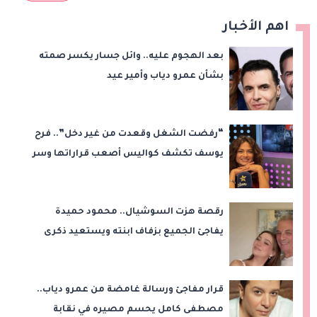
اهم الأخبار
بعد الهجوم عليه.. وائل جسار يكسر صمته
بشأن عمرو دياب وأمير عيد
“رفضت الشغل وقعدت من غير دخل”.. فرح
يوسف تكشف كواليس أصعب قراراتها وسر
اختفائها
رقصة هزت السوشيال.. محمود حميدة
يفاجئ الجميع بزفاف ابنته ويستعيد ذكرى
من «حرب الفراولة»
قرار مفاجئ ورسالة غامضة من عمرو دياب..
مصطفى كامل يحسم مصيره في نقابة