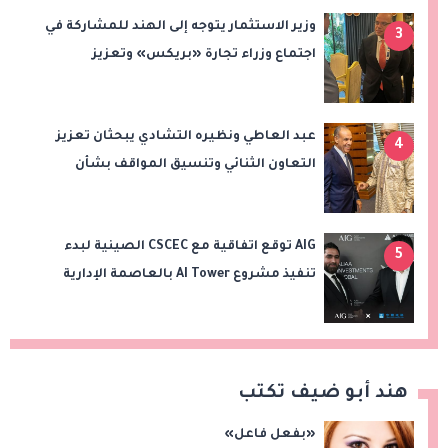
وزير الاستثمار يتوجه إلى الهند للمشاركة في
3
اجتماع وزراء تجارة «بريكس» وتعزيز
التعاون التجاري والاستثماري
عبد العاطي ونظيره التشادي يبحثان تعزيز
4
التعاون الثنائي وتنسيق المواقف بشأن
قضايا الإقليم
AIG توقع اتفاقية مع CSCEC الصينية لبدء
5
تنفيذ مشروع AI Tower بالعاصمة الإدارية
الجديدة
هند أبو ضيف تكتب
«بفعل فاعل»