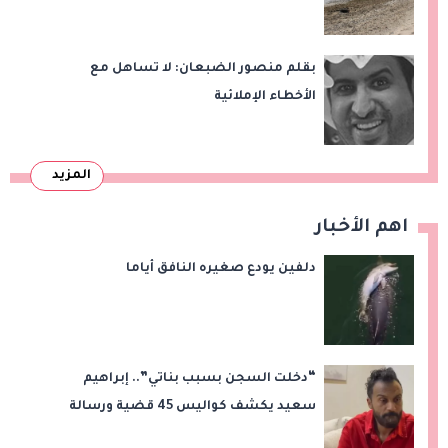
وقت طويل من تعليق الهند العمل بها
بقلم منصور الضبعان: لا تساهل مع
الأخطاء الإملائية
المزيد
اهم الأخبار
دلفين يودع صغيره النافق أياما
“دخلت السجن بسبب بناتي”.. إبراهيم
سعيد يكشف كواليس 45 قضية ورسالة
مؤثرة لابنتيه