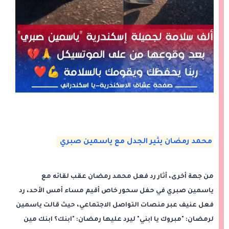
محمد رمضان يثير الجدل مع ياسمين صبري
من جهة أخرى، أثار رد فعل محمد رمضان عقب لقائه مع
ياسمين صبري في حفل سحور خاص أقيم مساء أمس الأحد، رد
فعل عنيف عبر منصات التواصل الاجتماعي، حيث قالت ياسمين
لرمضان: "مبروك يا ابني" ليرد عليها رمضان: "ابنك؟ ابنك مين