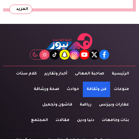
المزيد
tiktok
snapchat
instagram
youtube
twitter
facebook
الرئيسية
صاحبة المعالى
أخبار وتقارير
كلام ستات
منوعات
فن وثقافة
حوادث
صحة ورشاقة
عقارات وبيزنس
رياضة
فاشون وتجميل
بنات وجامعات
دنيا ودين
مقالات
المجتمع