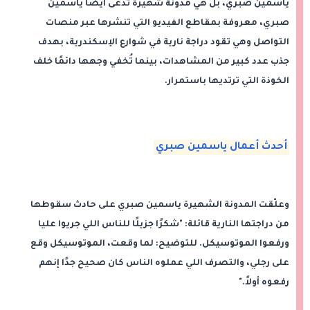
ياسمين صبري، بل هي مدونة شهيرة تُدعى أيضًا ياسمين
صبري، معروفة بمقاطع الفيديو التي تنشرها عبر منصات
التواصل وهي تقود دراجة نارية في شوارع الإسكندرية، بهدف
جذب عدد كبير من المشاهدات، بينما تُخفي وجهها دائمًا خلف
الخوذة التي ترتديها باستمرار.
أحدث أعمال ياسمين صبري
وعلّقت المدونة الشهيرة ياسمين صبري على حادث سقوطها
من دراجتها النارية قائلة: "شكرًا جزيلًا للناس اللي جريوا عليا
ورفعوا الموتوسيكل. للتوضيح: لما وقعت، الموتوسيكل وقع
على رجلي، والتصرف اللي عملوه الناس كان صحيح جدًا إنهم
رفعوه أولاً."