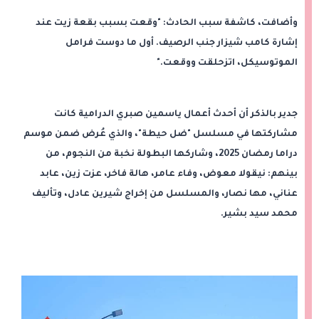
وأضافت، كاشفة سبب الحادث: "وقعت بسبب بقعة زيت عند
إشارة كامب شيزار جنب الرصيف. أول ما دوست فرامل
الموتوسيكل، اتزحلقت ووقعت."
جدير بالذكر أن أحدث أعمال ياسمين صبري الدرامية كانت
مشاركتها في مسلسل "ضل حيطة"، والذي عُرض ضمن موسم
دراما رمضان 2025، وشاركها البطولة نخبة من النجوم، من
بينهم: نيقولا معوض، وفاء عامر، هالة فاخر، عزت زين، عابد
عناني، مها نصار، والمسلسل من إخراج شيرين عادل، وتأليف
محمد سيد بشير.