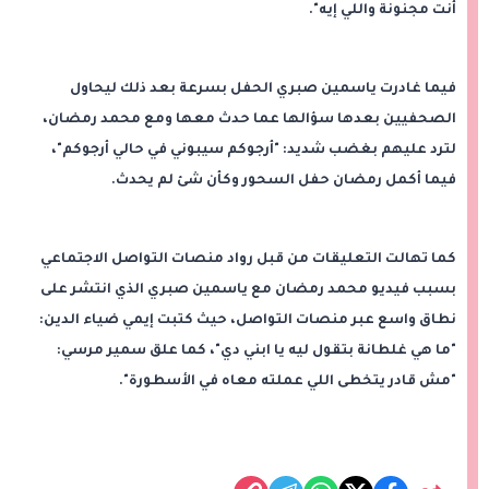
أنت مجنونة واللي إيه".
فيما غادرت ياسمين صبري الحفل بسرعة بعد ذلك ليحاول
الصحفيين بعدها سؤالها عما حدث معها ومع محمد رمضان،
لترد عليهم بغضب شديد: "أرجوكم سيبوني في حالي أرجوكم"،
فيما أكمل رمضان حفل السحور وكأن شئ لم يحدث.
كما تهالت التعليقات من قبل رواد منصات التواصل الاجتماعي
بسبب فيديو محمد رمضان مع ياسمين صبري الذي انتشر على
نطاق واسع عبر منصات التواصل، حيث كتبت إيمي ضياء الدين:
"ما هي غلطانة بتقول ليه يا ابني دي"، كما علق سمير مرسي:
"مش قادر يتخطى اللي عملته معاه في الأسطورة".