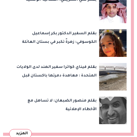
بقلم علي الشريمي: الفعالية الوهمية
بقلم السفير الدكتور بكر إسماعيل
الكوسوفي: زهرةٌ تكبر في بستان العائلة
بقلم فيناي كواترا سفير الهند لدى الولايات
المتحدة : معاهدة دمرتها باكستان قبل
وقت طويل من تعليق الهند العمل بها
بقلم منصور الضبعان: لا تساهل مع
الأخطاء الإملائية
المزيد