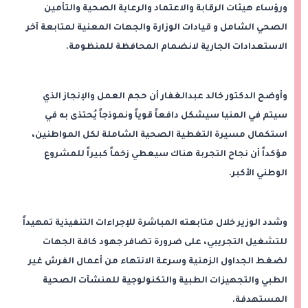
ورؤساء هيئات الرقابة والاعتماد والرعاية الصحية والتأمين
الصحي الشامل و قيادات الوزارة والجهات المعنية لمتابعة آخر
الاستعدادات الجارية لانضمام المحافظة للمنظومة.
وأوضح الدكتور خالد عبدالغفار أن حجم العمل والإنجاز الذي
سيتم في المنيا سيشكل دافعاً قوياً ونموذجاً يُحتذى به في
استكمال مسيرة التغطية الصحية الشاملة لكل المواطنين،
مؤكداً أن نجاح التجربة هناك سيعطي زخماً كبيراً للمشروع
الوطني الأكبر.
وشدد الوزير خلال متابعته المباشرة للإجراءات التنفيذية تمهيداً
للتشغيل التجريبي، على ضرورة تضافر جهود كافة الجهات
لضغط الجداول الزمنية وسرعة الانتهاء من أعمال الفرش غير
الطبي والتجهيزات الطبية والتكنولوجية للمنشآت الصحية
المستهدفة.