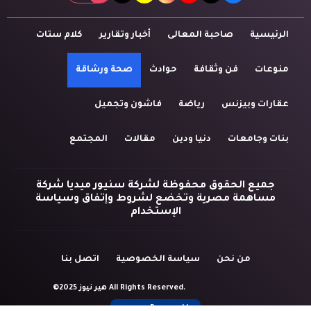
الرئيسية
صاحبة المعالى
أخبار وتقارير
كلام ستات
منوعات
فن وثقافة
حوادث
صحة ورشاقة
عقارات وبيزنس
رياضة
فاشون وتجميل
بنات وجامعات
دنيا ودين
مقالات
المجتمع
جميع الحقوق محفوظة لشركة سنيور ميديا شركة
مساهمة مصرية وتخضع لشروط وإتفاق وسياسة
الإستخدام
من نحن
سياسة الخصوصية
اتصل بنا
©2025 هير نيوز All Rights Reserved.
Powered by