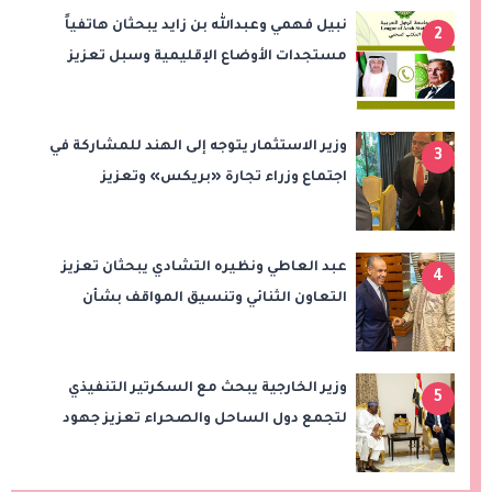
نبيل فهمي وعبدالله بن زايد يبحثان هاتفياً
2
مستجدات الأوضاع الإقليمية وسبل تعزيز
الاستقرار
وزير الاستثمار يتوجه إلى الهند للمشاركة في
3
اجتماع وزراء تجارة «بريكس» وتعزيز
التعاون التجاري والاستثماري
عبد العاطي ونظيره التشادي يبحثان تعزيز
4
التعاون الثنائي وتنسيق المواقف بشأن
قضايا الإقليم
وزير الخارجية يبحث مع السكرتير التنفيذي
5
لتجمع دول الساحل والصحراء تعزيز جهود
الأمن والاستقرار ومكافحة الإرهاب