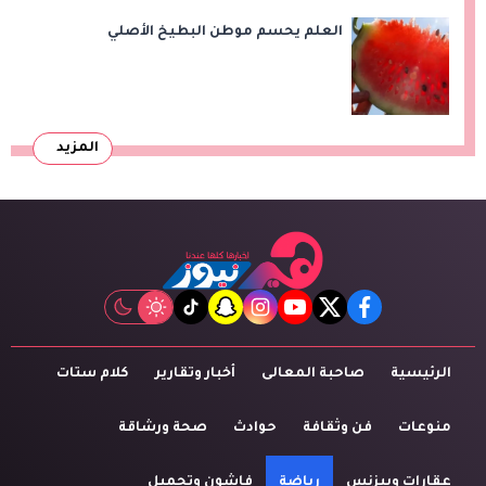
العلم يحسم موطن البطيخ الأصلي
المزيد
tiktok
snapchat
instagram
youtube
twitter
facebook
الرئيسية
صاحبة المعالى
أخبار وتقارير
كلام ستات
منوعات
فن وثقافة
حوادث
صحة ورشاقة
عقارات وبيزنس
رياضة
فاشون وتجميل