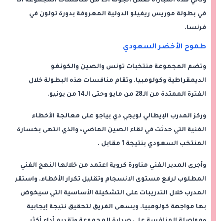
وتأتي هذه المباراة ضمن الجولة الـ2 من منافسات المجموعة الـ1
في بطولة موريس ريفيلو الدولية المعروفة بدورة تولون في
فرنسا.
طموح الأخضر السعودي
وتضم المجموعة منتخبات تونس والصين والكونغو
الديمقراطية وكولومبيا. وتقام منافسات هذه البطولة خلال
الفترة الممتدة من الـ28 من مايو وحتى الـ14 من يونيو.
وركز المدرب الإيطالي لويجي دي بياجو على معالجة الأخطاء
الفنية التي حدثت في لقاء الصين الماضي، والذي انتهى بخسارة
المنتخب السعودي بنتيجة 1 مقابل .
وأجرى المدير الفني مناورة كروية اعتمد من خلالها النهج الفني
المطلوب لرفع مستوى الانسجام وتقليل تكرار الأخطاء. واستقر
المدرب خلال التدريبات على التشكيلة الأساسية التي سيخوض
بها مواجهة كولومبيا. ويسعى الفريق لتحقيق نتيجة إيجابية