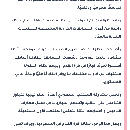
ومواصلة المنافسة على صدارة المجموعة وتقديم أداء أكثر
تماسكًا هجوميًا ودفاعيًا.
وتعدّ بطولة تولون الدولية التي انطلقت نسختها الـ1 عام 1967،
واحدة من أعرق المسابقات الكروية المخصصة للمنتخبات
الشابة عالميًا.
وأصبحت البطولة منصة كبرى لاكتشاف المواهب ومحطة أنظار
كشافي الأندية الأوروبية. وشهدت المسابقة انطلاقة أساطير
أصبحوا نجومًا كبارًا في كرة القدم. ويجمع نظام البطولة
منتخبات من قارات مختلفة، ما يوفر احتكاكًا فنيًا وبدنيًا عالي
المستوى.
وتحمل مشاركة المنتخب السعودي أبعادًا إستراتيجية تتجاوز
التنافس على اللقب. وتسهم المباريات في صقل مهارات
اللاعبين وإكسابهم الثقة لتمثيل المنتخب الأول مستقبلًا.
ويعزز هذا الوجود مكانة كرة القدم في السعودية، ويؤكد تطور