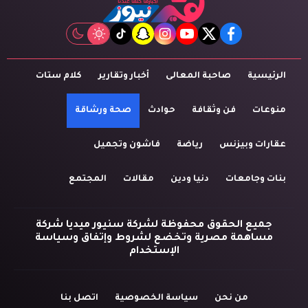
tiktok
snapchat
instagram
youtube
twitter
facebook
الرئيسية
صاحبة المعالى
أخبار وتقارير
كلام ستات
منوعات
فن وثقافة
حوادث
صحة ورشاقة
عقارات وبيزنس
رياضة
فاشون وتجميل
بنات وجامعات
دنيا ودين
مقالات
المجتمع
جميع الحقوق محفوظة لشركة سنيور ميديا شركة
مساهمة مصرية وتخضع لشروط وإتفاق وسياسة
الإستخدام
من نحن
سياسة الخصوصية
اتصل بنا