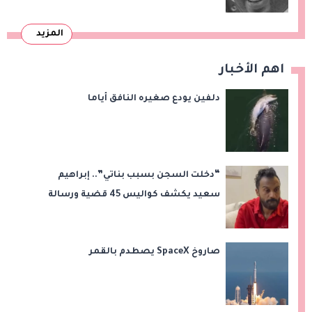
المزيد
اهم الأخبار
دلفين يودع صغيره النافق أياما
“دخلت السجن بسبب بناتي”.. إبراهيم
سعيد يكشف كواليس 45 قضية ورسالة
مؤثرة لابنتيه
صاروخ SpaceX يصطدم بالقمر