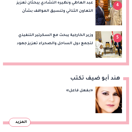
عبد العاطي ونظيره التشادي يبحثان تعزيز
4
التعاون الثنائي وتنسيق المواقف بشأن
قضايا الإقليم
وزير الخارجية يبحث مع السكرتير التنفيذي
5
لتجمع دول الساحل والصحراء تعزيز جهود
الأمن والاستقرار ومكافحة الإرهاب
هند أبو ضيف تكتب
«بفعل فاعل»
المزيد