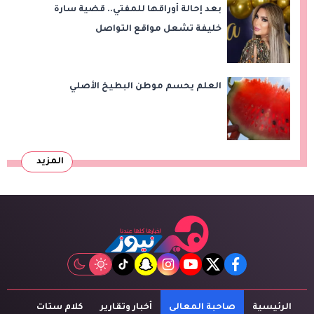
بعد إحالة أوراقها للمفتي.. قضية سارة
خليفة تشعل مواقع التواصل
العلم يحسم موطن البطيخ الأصلي
المزيد
tiktok
snapchat
instagram
youtube
twitter
facebook
الرئيسية
صاحبة المعالى
أخبار وتقارير
كلام ستات