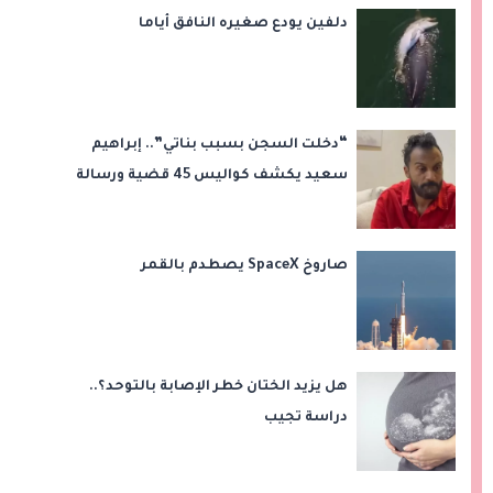
دلفين يودع صغيره النافق أياما
“دخلت السجن بسبب بناتي”.. إبراهيم
سعيد يكشف كواليس 45 قضية ورسالة
مؤثرة لابنتيه
صاروخ SpaceX يصطدم بالقمر
هل يزيد الختان خطر الإصابة بالتوحد؟..
دراسة تجيب