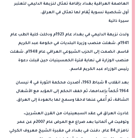
العاصمة العراقية بغداد بإقامة تمثال لنزيهة الدليمي لتعتبر
أول شخصية نسوية يُقام لها تمثال في العراق.
سيرة ذاتية
ولدت نزيهة الدليمي في بغداد عام 1923م ودخلت كلية الطب عام
1941م. شغلت منصب وزيرة البلديات في حكومة عبد الكريم
قاسم. انضمت إلى الحزب الشيوعي العراقي عام 1948م. شغلت
منصب الوزارة في نهاية فترة الخمسينيات حين قبلت دعوة
رئيس الوزراء عبد الكريم قاسم.
بعد انقلاب 8 شباط 1963، أصدرت محكمة الثورة في 4 نيسان
1964 حُكماً بإعدامها، ثم خفف الحكم إلى المؤبد مع الأشغال
الشاقة، ثم أُعفي عنها لاحقا وسمح لها بالعودة إلى العراق.
غادرت العراق في عقد السبعينيات من القرن العشرين،
وتوفيت في ألمانيا بعد صراع مع المرض عام 2007م عن عمر
ناهز ال84 عام. دفنت في بغداد في مقبرة الشيخ معروف الكرخي