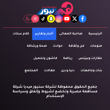
tiktok
snapchat
instagram
youtube
twitter
facebook
الرئيسية
صاحبة المعالى
أخبار وتقارير
كلام ستات
منوعات
فن وثقافة
حوادث
صحة ورشاقة
عقارات وبيزنس
رياضة
فاشون وتجميل
بنات وجامعات
دنيا ودين
مقالات
المجتمع
جميع الحقوق محفوظة لشركة سنيور ميديا شركة
مساهمة مصرية وتخضع لشروط وإتفاق وسياسة
الإستخدام