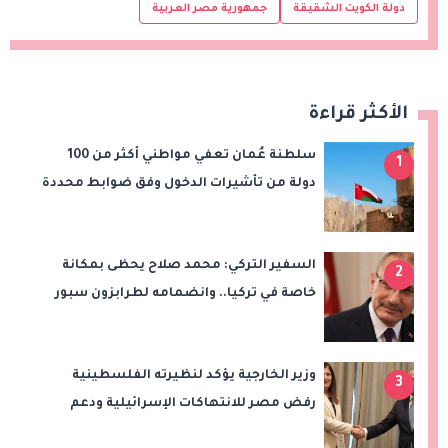
دولة الكويت الشقيقة
جمهورية مصر العربية
الأكثر قراءة
سلطنة عُمان تعفي مواطني أكثر من 100
1
دولة من تأشيرات الدخول وفق ضوابط محددة
السفير التركي: محمد صلاح يحظى بمكانة
2
خاصة في تركيا.. وانضمامه لطرابزون سبور
سيعزز طموحات النادي
وزير الخارجية يؤكد لنظيرته الفلسطينية
3
رفض مصر للانتهاكات الإسرائيلية ودعم
إقامة الدولة الفلسطينية