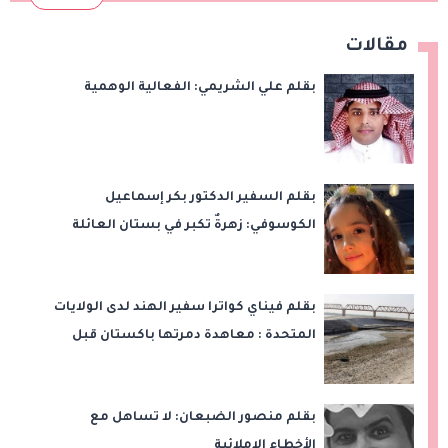
مقالات
بقلم علي الشريمي: الفعالية الوهمية
بقلم السفير الدكتور بكر إسماعيل
الكوسوفي: زهرةٌ تكبر في بستان العائلة
بقلم فيناي كواترا سفير الهند لدى الولايات
المتحدة : معاهدة دمرتها باكستان قبل
وقت طويل من تعليق الهند العمل بها
بقلم منصور الضبعان: لا تساهل مع
الأخطاء الإملائية