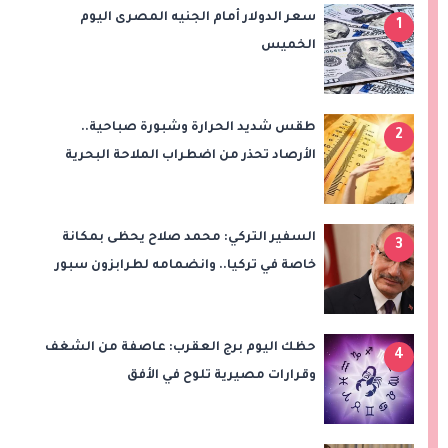
سعر الدولار أمام الجنيه المصرى اليوم
1
الخميس
طقس شديد الحرارة وشبورة صباحية..
2
الأرصاد تحذر من اضطراب الملاحة البحرية
اليوم الخميس
السفير التركي: محمد صلاح يحظى بمكانة
3
خاصة في تركيا.. وانضمامه لطرابزون سبور
سيعزز طموحات النادي
حظك اليوم برج العقرب: عاصفة من الشغف
4
وقرارات مصيرية تلوح في الأفق