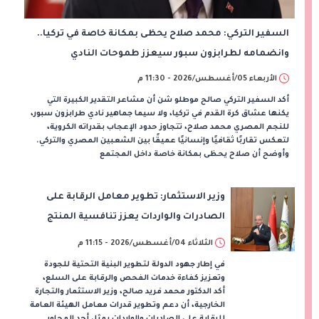
السفير التركي: محمد صلاح يحظى بمكانة خاصة في تركيا..
وانضمامه لطرابزون سبور سيعزز طموحات النادي
الأربعاء 05/أغسطس/2026 - 11:30 م
أكد السفير التركي صالح موطلو شن أن مشاعر التقدير الكبيرة التي
يكنها عشاق كرة القدم في تركيا، ولا سيما جماهير نادي طرابزون سبور،
للنجم المصري محمد صلاح، تتجاوز حدود الإعجاب بقدراته الكروية،
لتعكس تقاربًا ثقافيًا وإنسانيًا عميقًا بين الشعبين المصري والتركي.
وأوضح أن صلاح يحظى بمكانة خاصة داخل المجتمع
وزير الاستثمار: تطوير معامل الرقابة على
الصادرات والواردات يعزز تنافسية المنتج
المصري عالميًا
الثلاثاء 04/أغسطس/2026 - 11:15 م
في إطار جهود الدولة لتطوير البنية التحتية للجودة
وتعزيز كفاءة خدمات الفحص والرقابة على السلع،
أكد الدكتور محمد فريد صالح، وزير الاستثمار والتجارة
الخارجية، أن دعم وتطوير قدرات معامل الهيئة العامة
للرقابة على الصادرات والواردات يمثل أحد المحاور