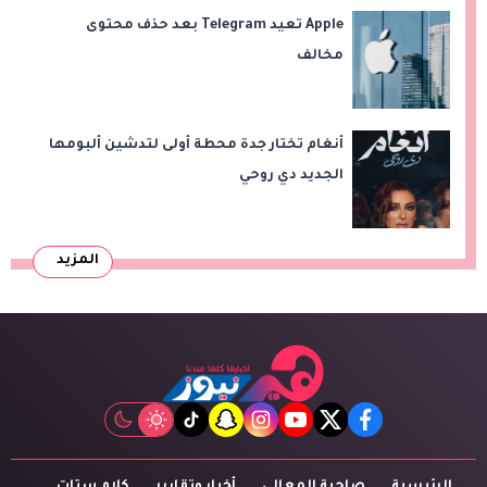
Apple تعيد Telegram بعد حذف محتوى
مخالف
أنغام تختار جدة محطة أولى لتدشين ألبومها
الجديد دي روحي
المزيد
tiktok
snapchat
instagram
youtube
twitter
facebook