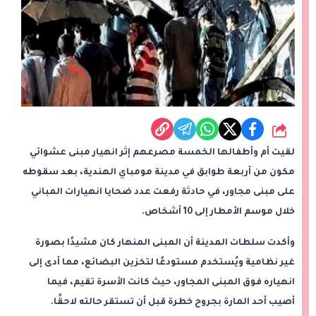
شارك
لقيت أم وأطفالها الخمسة مصرعهم إثر انهيار مبنى عشوائي
مكون من أربعة طوابق في مدينة مومباي الهندية، بعد سقوطه
على مبنى مجاور، في حادثة رفعت عدد ضحايا انهيارات المباني
خلال موسم الأمطار إلى 10 أشخاص.
وأكدت سلطات المدينة أن المبنى المنهار كان مشيدًا بصورة
غير نظامية ويُستخدم مستودعًا لتخزين البضائع، مما أدى إلى
انهياره فوق المبنى المجاور، حيث كانت الأسرة تقيم، فيما
أصيب أحد المارة بجروح خطرة قبل أن تستقر حالته لاحقًا.