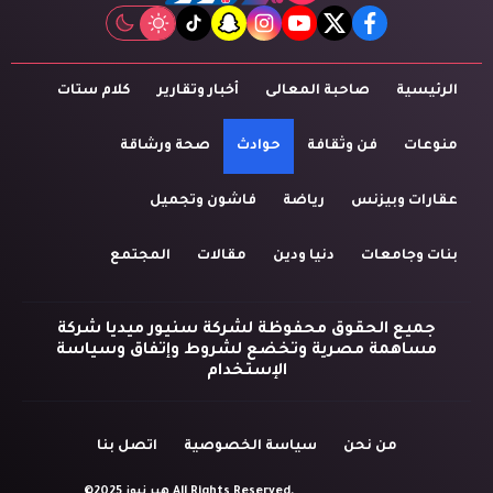
tiktok
snapchat
instagram
youtube
twitter
facebook
الرئيسية
صاحبة المعالى
أخبار وتقارير
كلام ستات
منوعات
فن وثقافة
حوادث
صحة ورشاقة
عقارات وبيزنس
رياضة
فاشون وتجميل
بنات وجامعات
دنيا ودين
مقالات
المجتمع
جميع الحقوق محفوظة لشركة سنيور ميديا شركة
مساهمة مصرية وتخضع لشروط وإتفاق وسياسة
الإستخدام
من نحن
سياسة الخصوصية
اتصل بنا
©2025 هير نيوز All Rights Reserved.