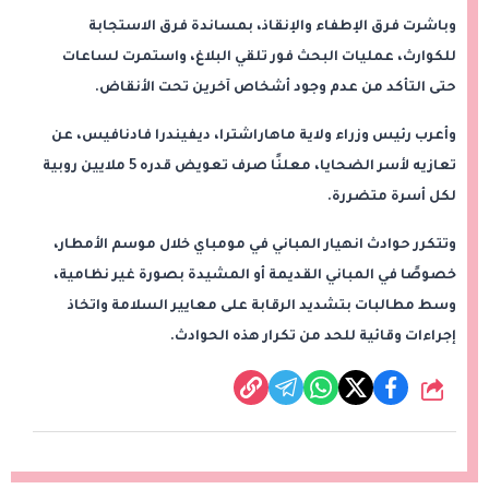
وباشرت فرق الإطفاء والإنقاذ، بمساندة فرق الاستجابة
للكوارث، عمليات البحث فور تلقي البلاغ، واستمرت لساعات
حتى التأكد من عدم وجود أشخاص آخرين تحت الأنقاض.
وأعرب رئيس وزراء ولاية ماهاراشترا، ديفيندرا فادنافيس، عن
تعازيه لأسر الضحايا، معلنًا صرف تعويض قدره 5 ملايين روبية
لكل أسرة متضررة.
وتتكرر حوادث انهيار المباني في مومباي خلال موسم الأمطار،
خصوصًا في المباني القديمة أو المشيدة بصورة غير نظامية،
وسط مطالبات بتشديد الرقابة على معايير السلامة واتخاذ
إجراءات وقائية للحد من تكرار هذه الحوادث.
شارك