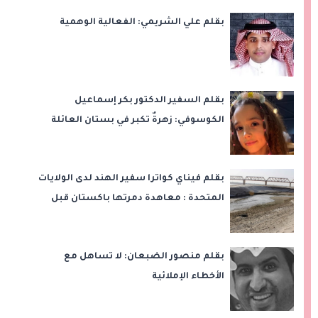
بقلم علي الشريمي: الفعالية الوهمية
بقلم السفير الدكتور بكر إسماعيل
الكوسوفي: زهرةٌ تكبر في بستان العائلة
بقلم فيناي كواترا سفير الهند لدى الولايات
المتحدة : معاهدة دمرتها باكستان قبل
وقت طويل من تعليق الهند العمل بها
بقلم منصور الضبعان: لا تساهل مع
الأخطاء الإملائية