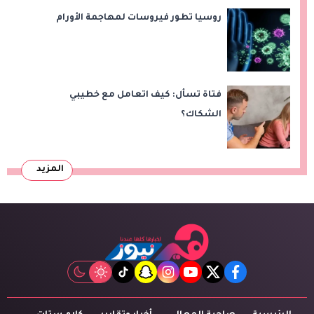
روسيا تطور فيروسات لمهاجمة الأورام
فتاة تسأل: كيف اتعامل مع خطيبي
الشكاك؟
المزيد
tiktok
snapchat
instagram
youtube
twitter
facebook