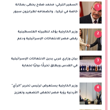
السفير التركي: محمد صلاح يحظى بمكانة
1
خاصة في تركيا.. وانضمامه لطرابزون سبور
سيعزز طموحات النادي
وزير الخارجية يؤكد لنظيرته الفلسطينية
2
رفض مصر للانتهاكات الإسرائيلية ودعم
إقامة الدولة الفلسطينية
بيان وزاري عربي يدين الانتهاكات الإسرائيلية
3
في القدس ويطلق تحركًا دوليًا لحماية
المقدسات ودعم الدولة الفلسطينية
وزير الخارجية يستعرض لرئيس تحرير "الرأي"
4
الأردنية رؤية مصر لخفض التصعيد وتعزيز
الاستقرار الإقليمي